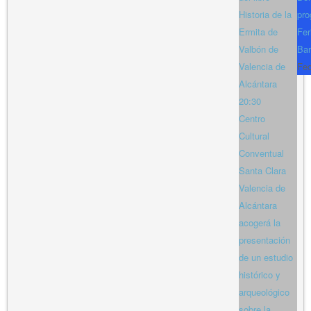
Historia de la
pro
Ermita de
Fer
Valbón de
Bar
Valencia de
Fe
Alcántara
20:30
Centro
Cultural
Conventual
Santa Clara
Valencia de
Alcántara
acogerá la
presentación
de un estudio
histórico y
arqueológico
sobre la