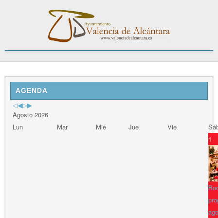
Previous
Previous
Next
Next
Year
Month
Year
Month
AGENDA
Agosto 2026
Lun
Mar
Mié
Jue
Vie
Sá
1
Bod
pro
ago