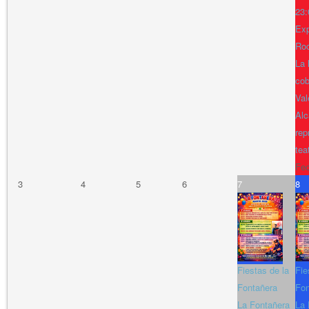
23:
Exp
Ro
La 
cob
Val
Alc
rep
tea
Fe
3
4
5
6
7
8
Fiestas de la
Fie
Fontañera
Fon
La Fontañera
La 