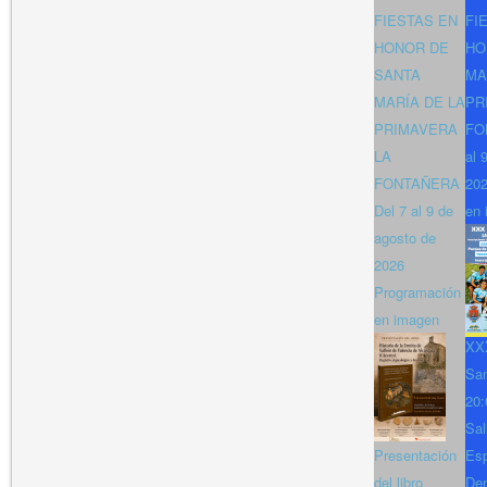
FIESTAS EN
FI
HONOR DE
HO
SANTA
MA
MARÍA DE LA
PR
PRIMAVERA
FO
LA
al 
FONTAÑERA
202
Del 7 al 9 de
en 
agosto de
2026
Programación
en imagen
XXX
San
20:
Sal
Presentación
Es
del libro
Den