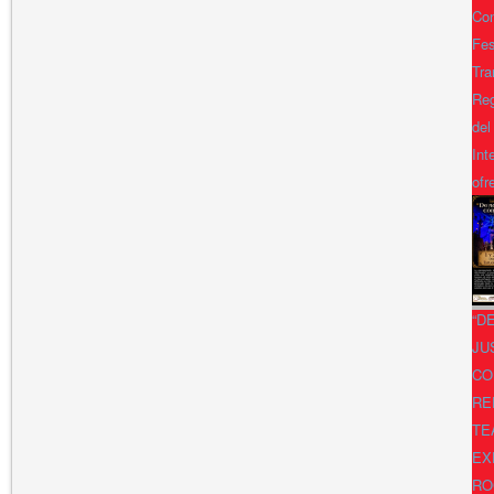
Con
Fes
Tra
Reg
del
Int
ofr
“D
JU
CO
RE
TE
EX
RO