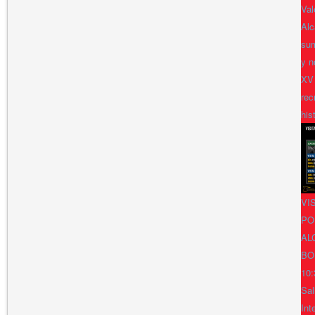
Val
Alc
sum
y n
XV
rec
his
VI
PO
AL
BO
10:
Sal
Int