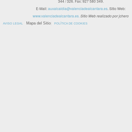
344 / 326. Fax: 927 580 349.
E-Mail:
auxalcaldia@valenciadealcantara.es
. Sitio Web:
www.valenciadealcantara.es.
Sitio Web realizado por jchero
Mapa del Sitio
AVISO LEGAL
POLÍTICA DE COOKIES