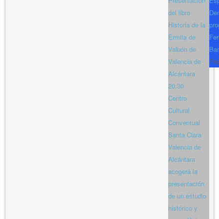
Presentación
Es
del libro
Den
Historia de la
pro
Ermita de
Fer
Valbón de
Bar
Valencia de
Fe
Alcántara
20:30
Centro
Cultural
Conventual
Santa Clara
Valencia de
Alcántara
acogerá la
presentación
de un estudio
histórico y