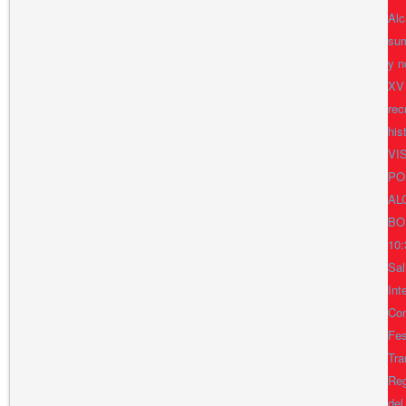
Alc
sum
y n
XV
rec
his
VI
PO
AL
BO
10:
Sal
Int
Con
Fes
Tra
Reg
del