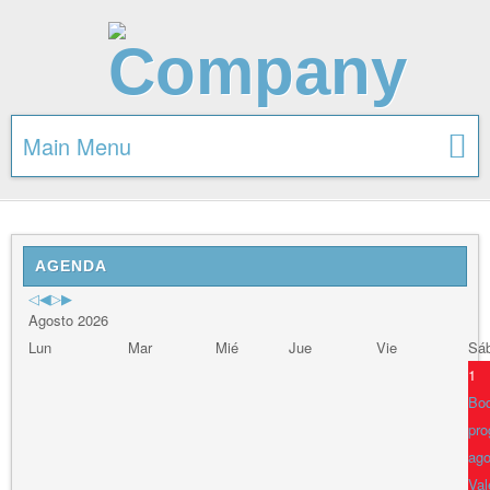
Main Menu
Previous
Previous
Next
Next
Year
Month
Year
Month
AGENDA
Agosto 2026
Lun
Mar
Mié
Jue
Vie
Sá
1
Bod
pro
ago
Val