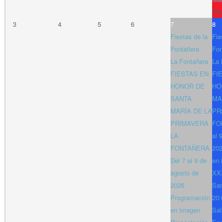
Fe
3
4
5
6
7
8
Fiestas de la
Fie
Fontañera
Fon
La Fontañera
La 
FIESTAS EN
FI
HONOR DE
HO
SANTA
MA
MARÍA DE LA
PR
PRIMAVERA
FO
LA
al 
FONTAÑERA
202
Del 7 al 9 de
en 
agosto de
XXX
2026
San
Programación
20:
en imagen
Sal