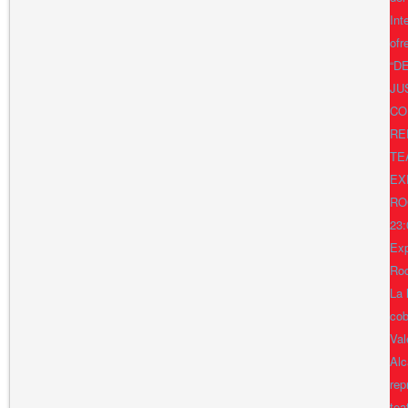
Int
ofr
“D
JU
CO
RE
TE
EX
RO
23:
Exp
Ro
La 
cob
Val
Alc
rep
tea