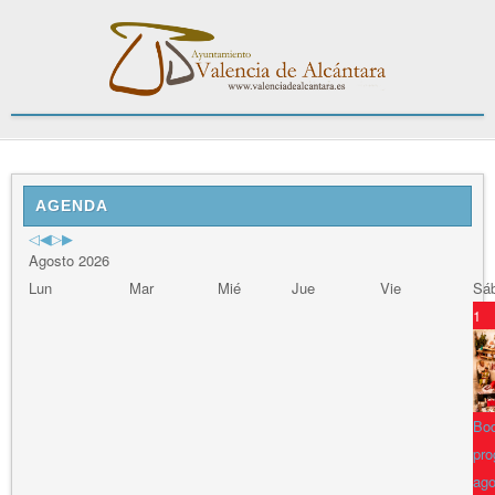
Previous
Previous
Next
Next
Year
Month
Year
Month
AGENDA
Agosto 2026
Lun
Mar
Mié
Jue
Vie
Sá
1
Bod
pro
ago