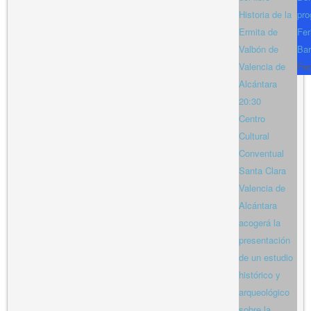
Historia de la
pro
Ermita de
Fer
Valbón de
Bar
Valencia de
Fe
Alcántara
20:30
Centro
Cultural
Conventual
Santa Clara
Valencia de
Alcántara
acogerá la
presentación
de un estudio
histórico y
arqueológico
sobre la