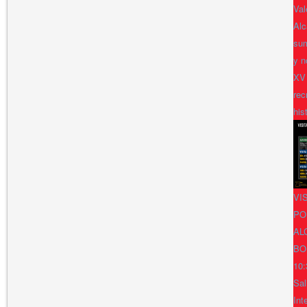
Val
Alc
sum
y n
XV
rec
his
VI
PO
AL
BO
10:
Sal
Int