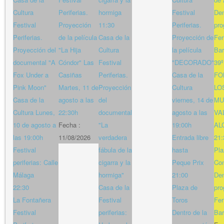
Cultura
Periferias.
hormiga
Festival
Den
Festival
Proyección
11:30
Periferias.
pro
Periferias.
de la película
Casa de la
Proyección de
Fer
Proyección del
"La Hija
Cultura
la película
Bar
documental "A
Cóndor" Las
Festival
"DECORADO"
39
Fox Under a
Casiñas
Periferias.
Casa de la
FO
Pink Moon"
Martes, 11 de
Proyección
Cultura
LO
Casa de la
agosto a las
del
viernes, 14 de
MU
Cultura Lunes,
22:30h
documental
agosto a las
VA
10 de agosto a
Fecha :
"La
19:00h
AL
las 19:00h
11/08/2026
verdadera
Entrada libre
21:
Festival
fábula de la
hasta
Pla
periferias: Calle
cigarra y la
Peque Prix
Con
Málaga
hormiga"
21:00
Den
22:30
Casa de la
Plaza de
pro
La Fontañera
Festival
Toros
Fer
Festival
periferias:
Dentro de la
Bar