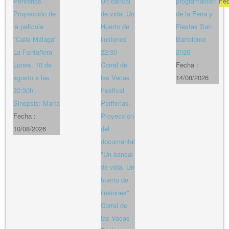
Periferias.
Un bancal
programación
Fe
Proyección de
de vida. Un
de la Feria y
la película
Huerto de
Fiestas San
"Calle Málaga"
ilusiones
Bartolomé
La Fontañera
22:30
2026
Lunes, 10 de
Corral de
Fecha :
agosto a las
las Vacas
14/08/2026
22:30h
Festival
Sinopsis: María
Periferias.
Fecha :
Proyección
10/08/2026
del
documental
"Un bancal
de vida. Un
huerto de
ilusiones"
Corral de
las Vacas