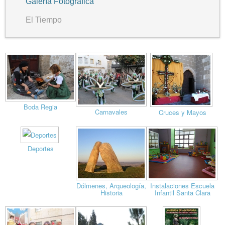
Galería Fotográfica
El Tiempo
Boda Regia
Carnavales
Cruces y Mayos
Deportes
Dólmenes, Arqueología,
Instalaciones Escuela
Historia
Infantil Santa Clara