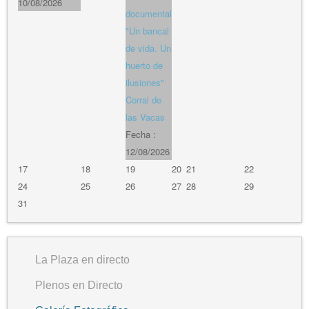
10/08/2026
documental
"Un bancal
de vida. Un
huerto de
ilusiones"
Corral de
las Vacas
Fecha :
12/08/2026
17
18
19
20
21
22
24
25
26
27
28
29
31
La Plaza en directo
Plenos en Directo