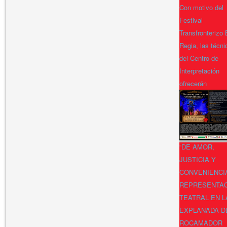
Con motivo del
Festival
Transfronterizo
Regia, las técni
del Centro de
Interpretación
ofrecerán
“DE AMOR,
JUSTICIA Y
CONVENIENCI
REPRESENTA
TEATRAL EN L
EXPLANADA D
ROCAMADOR