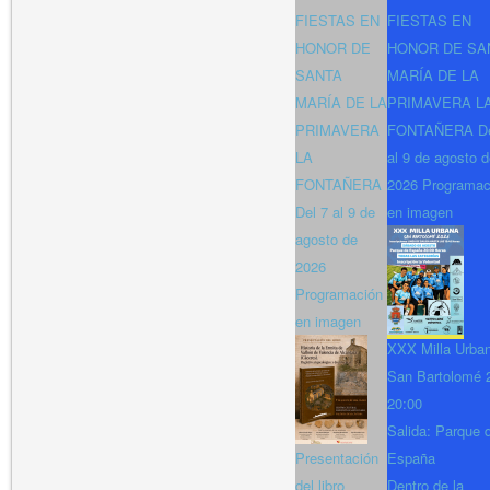
FIESTAS EN
FIESTAS EN
HONOR DE
HONOR DE SA
SANTA
MARÍA DE LA
MARÍA DE LA
PRIMAVERA L
PRIMAVERA
FONTAÑERA De
LA
al 9 de agosto 
FONTAÑERA
2026 Programac
Del 7 al 9 de
en imagen
agosto de
2026
Programación
en imagen
XXX Milla Urba
San Bartolomé 
20:00
Salida: Parque 
Presentación
España
del libro
Dentro de la