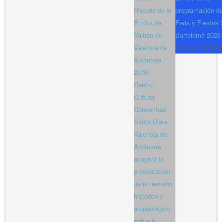
Historia de la
programación de
Ermita de
Feria y Fiestas
Valbón de
Bartolomé 2026
Valencia de
Fecha :
08/08/2
Alcántara
20:30
Centro
Cultural
Conventual
Santa Clara
Valencia de
Alcántara
acogerá la
presentación
de un estudio
histórico y
arqueológico
sobre la