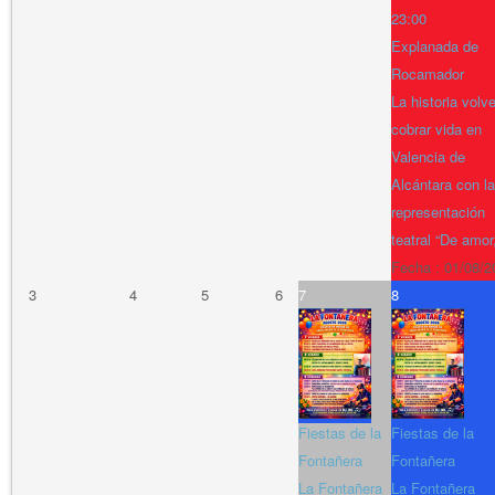
23:00
Explanada de
Rocamador
La historia volv
cobrar vida en
Valencia de
Alcántara con la
representación
teatral “De amor
Fecha :
01/08/2
3
4
5
6
7
8
Fiestas de la
Fiestas de la
Fontañera
Fontañera
La Fontañera
La Fontañera