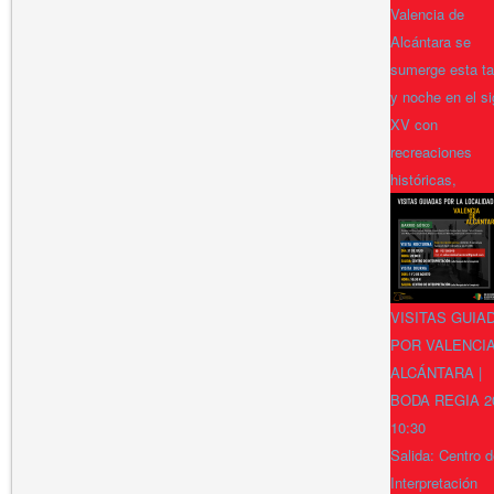
Valencia de
Alcántara se
sumerge esta ta
y noche en el si
XV con
recreaciones
históricas,
VISITAS GUIA
POR VALENCI
ALCÁNTARA |
BODA REGIA 2
10:30
Salida: Centro 
Interpretación