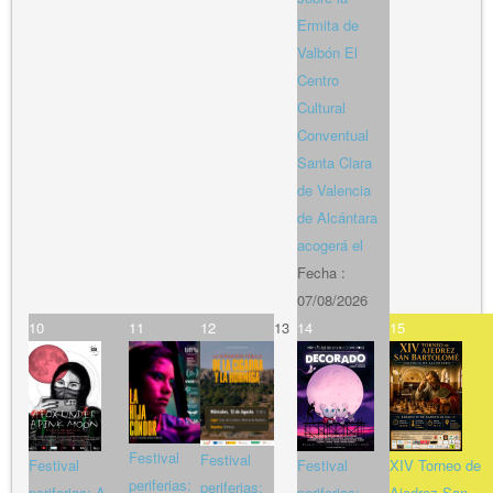
Ermita de
Valbón El
Centro
Cultural
Conventual
Santa Clara
de Valencia
de Alcántara
acogerá el
Fecha :
07/08/2026
10
11
12
13
14
15
Festival
Festival
Festival
Festival
XIV Torneo de
periferias:
periferias:
periferias: A
periferias:
Ajedrez San