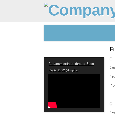
F
Retransmisión en directo Boda
Org
Regia 2022 (Ampliar)
Fec
Pro
Org