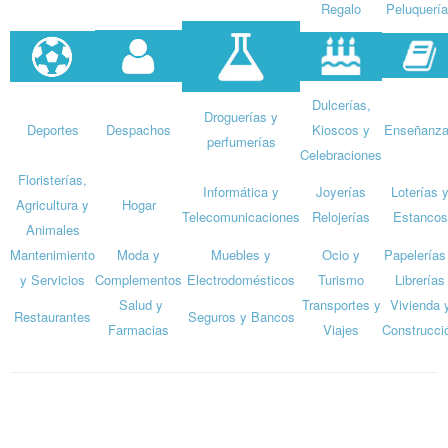
Regalo
Peluquerí
Dulcerías,
Droguerías y
Deportes
Despachos
Kioscos y
Enseñanz
perfumerías
Celebraciones
Floristerías,
Informática y
Joyerías
Loterías 
Agricultura y
Hogar
Telecomunicaciones
Relojerías
Estancos
Animales
Mantenimiento
Moda y
Muebles y
Ocio y
Papelerías
y Servicios
Complementos
Electrodomésticos
Turismo
Librerías
Salud y
Transportes y
Vivienda 
Restaurantes
Seguros y Bancos
Farmacias
Viajes
Construcci