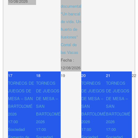
10/08/2026
documental
"Un bancal
de vida. Un
huerto de
ilusiones"
Corral de
las Vacas
Fecha :
12/08/2026
17
18
19
20
21
22
TORNEOS DE
TORNEOS
TORNEOS
TORNEOS
JUEGOS DE
DE JUEGOS
DE JUEGOS
DE JUEGOS
MESA – SAN
DE MESA –
DE MESA –
DE MESA –
BARTOLOMÉ
SAN
SAN
SAN
2026
BARTOLOMÉ
BARTOLOMÉ
BARTOLOMÉ
17:00
2026
2026
2026
Sociedad
17:00
17:00
17:00
Fomento de
Sociedad
Sociedad
Sociedad