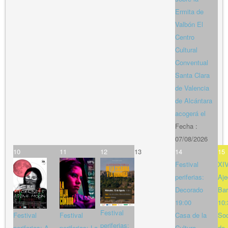
Ermita de
Valbón El
Centro
Cultural
Conventual
Santa Clara
de Valencia
de Alcántara
acogerá el
Fecha :
07/08/2026
10
11
12
13
14
15
Festival
XIV
periferias:
Aje
Decorado
Bar
19:00
10:
Festival
Festival
Festival
Casa de la
So
periferias:
periferias: A
periferias: La
Cultura
de 