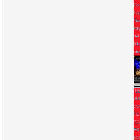
Con
Fes
Tra
Reg
del
Int
ofr
“D
JU
CO
RE
TE
EX
RO