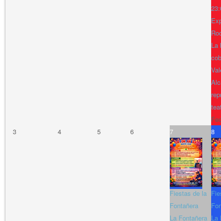
23:
Exp
Ro
La 
cob
Val
Alc
rep
tea
Fe
3
4
5
6
7
8
Fiestas de la
Fie
Fontañera
Fon
La Fontañera
La 