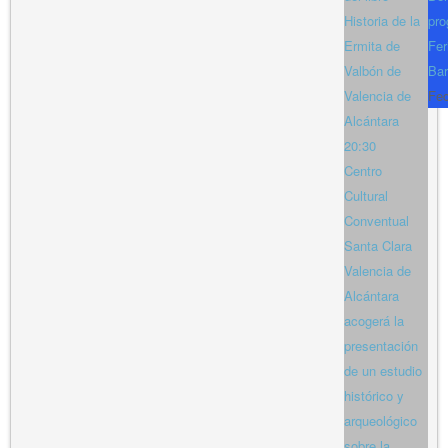
Historia de la
pro
Ermita de
Fer
Valbón de
Bar
Valencia de
Fe
Alcántara
20:30
Centro
Cultural
Conventual
Santa Clara
Valencia de
Alcántara
acogerá la
presentación
de un estudio
histórico y
arqueológico
sobre la