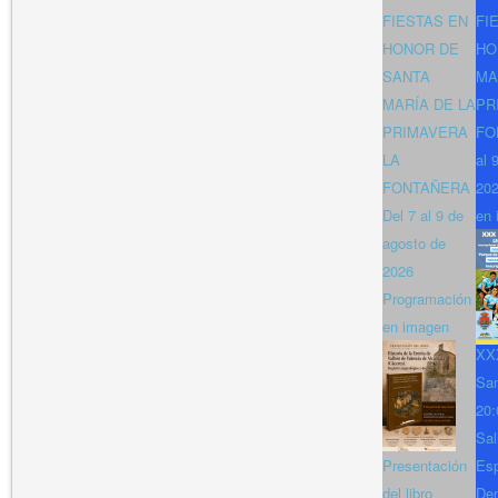
FIESTAS EN
FI
HONOR DE
HO
SANTA
MA
MARÍA DE LA
PR
PRIMAVERA
FO
LA
al 
FONTAÑERA
202
Del 7 al 9 de
en 
agosto de
2026
Programación
en imagen
XXX
San
20:
Sal
Presentación
Es
del libro
Den