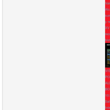
Val
Alc
sum
y n
XV
rec
his
VI
PO
AL
BO
10:
Sal
Int