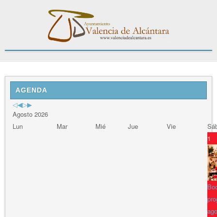
Previous
Previous
Next
Next
Year
Month
Year
Month
AGENDA
Agosto 2026
Lun
Mar
Mié
Jue
Vie
Sá
1
Bod
pro
ago