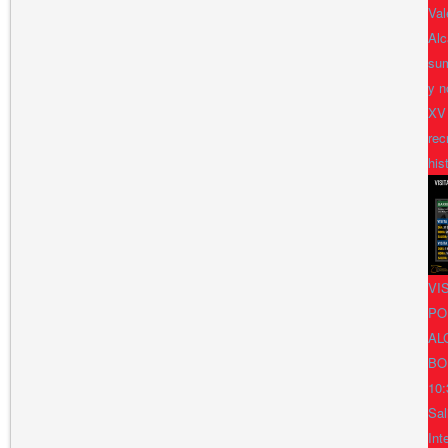
Val
Alc
sum
y n
XV
rec
his
VI
PO
AL
BO
10:
Sal
Int