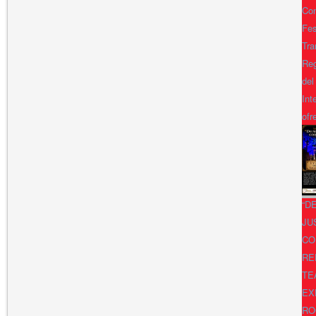
Con
Fes
Tra
Reg
del
Int
ofr
“D
JU
CO
RE
TE
EX
RO