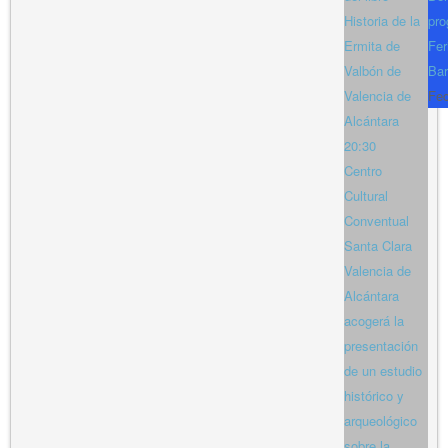
Historia de la
pro
Ermita de
Fer
Valbón de
Bar
Valencia de
Fe
Alcántara
20:30
Centro
Cultural
Conventual
Santa Clara
Valencia de
Alcántara
acogerá la
presentación
de un estudio
histórico y
arqueológico
sobre la