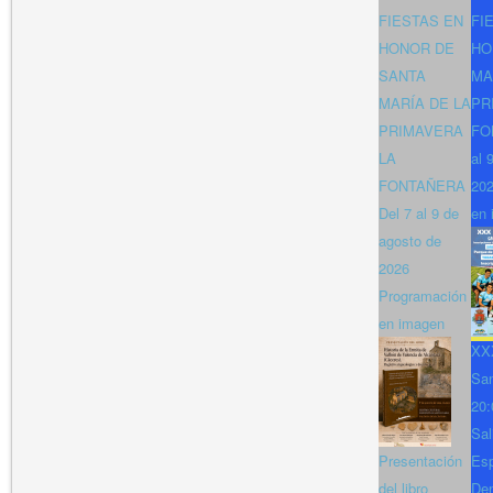
FIESTAS EN
FI
HONOR DE
HO
SANTA
MA
MARÍA DE LA
PR
PRIMAVERA
FO
LA
al 
FONTAÑERA
202
Del 7 al 9 de
en 
agosto de
2026
Programación
en imagen
XXX
San
20:
Sal
Presentación
Es
del libro
Den