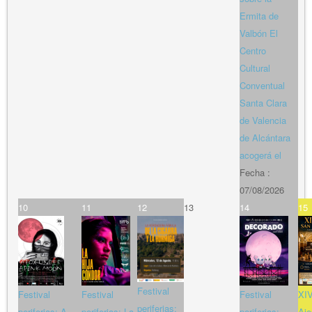
Ermita de
Valbón El
Centro
Cultural
Conventual
Santa Clara
de Valencia
de Alcántara
acogerá el
Fecha :
07/08/2026
10
11
12
13
14
15
Festival
Festival
Festival
Festival
XIV
periferias:
periferias: A
periferias: La
periferias:
Aje