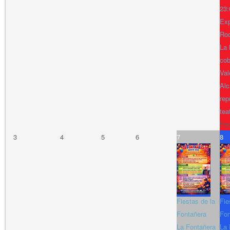
23:
Exp
Ro
La 
cob
Val
Alc
rep
tea
Fe
3
4
5
6
7
8
Fiestas de la
Fie
Fontañera
Fon
La Fontañera
La 