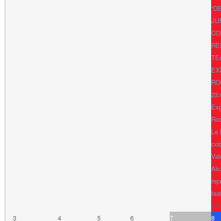
“D
JU
CO
RE
TE
EX
RO
23:
Exp
Ro
La 
cob
Val
Alc
rep
tea
Fe
3
4
5
6
7
8