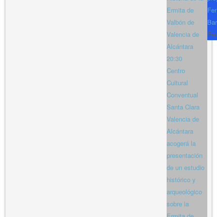
Ermita de
Fer
Valbón de
Bar
Valencia de
Fe
Alcántara
20:30
Centro
Cultural
Conventual
Santa Clara
Valencia de
Alcántara
acogerá la
presentación
de un estudio
histórico y
arqueológico
sobre la
Ermita de