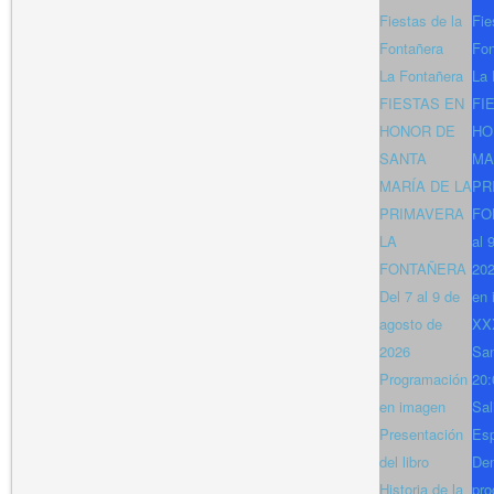
Fiestas de la
Fie
Fontañera
Fon
La Fontañera
La 
FIESTAS EN
FI
HONOR DE
HO
SANTA
MA
MARÍA DE LA
PR
PRIMAVERA
FO
LA
al 
FONTAÑERA
202
Del 7 al 9 de
en 
agosto de
XXX
2026
San
Programación
20:
en imagen
Sal
Presentación
Es
del libro
Den
Historia de la
pro