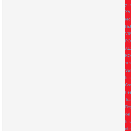
y n
XV
rec
his
VI
PO
AL
BO
10:
Sal
Int
Con
Fes
Tra
Reg
del
Int
ofr