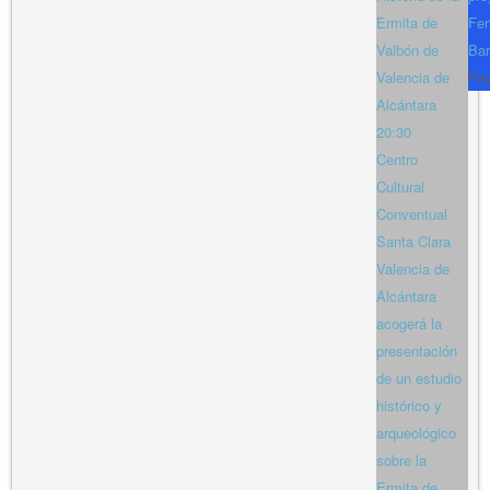
Ermita de
Fer
Valbón de
Bar
Valencia de
Fe
Alcántara
20:30
Centro
Cultural
Conventual
Santa Clara
Valencia de
Alcántara
acogerá la
presentación
de un estudio
histórico y
arqueológico
sobre la
Ermita de