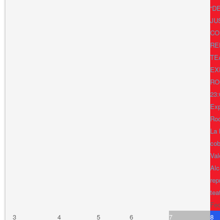
“D
JU
CO
RE
TE
EX
RO
23:
Exp
Ro
La 
cob
Val
Alc
rep
tea
Fe
3
4
5
6
7
8