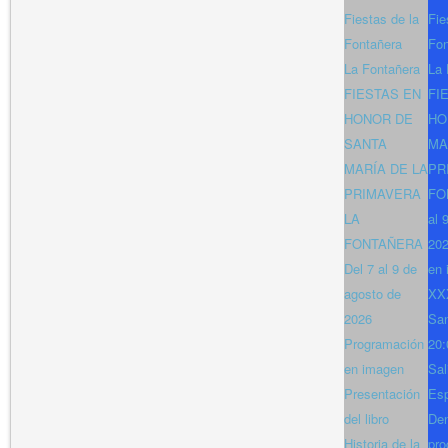
Fiestas de la
Fie
Fontañera
Fon
La Fontañera
La 
FIESTAS EN
FI
HONOR DE
HO
SANTA
MA
MARÍA DE LA
PR
PRIMAVERA
FO
LA
al 
FONTAÑERA
202
Del 7 al 9 de
en 
agosto de
XXX
2026
San
Programación
20:
en imagen
Sal
Presentación
Es
del libro
Den
Historia de la
pro