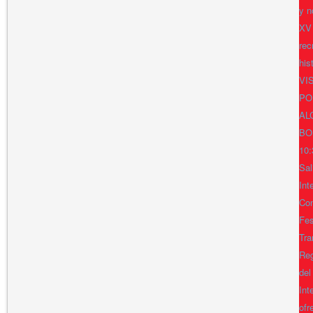
y n
XV
rec
his
VI
PO
AL
BO
10:
Sal
Int
Con
Fes
Tra
Reg
del
Int
ofr