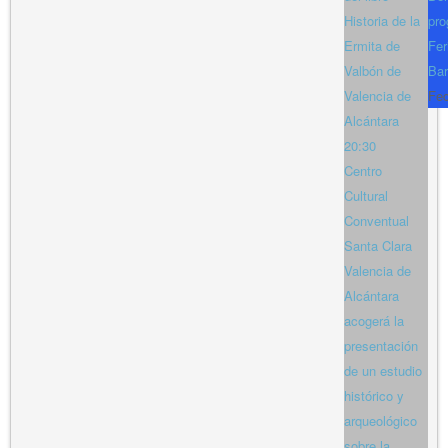
Historia de la
pro
Ermita de
Fer
Valbón de
Bar
Valencia de
Fe
Alcántara
20:30
Centro
Cultural
Conventual
Santa Clara
Valencia de
Alcántara
acogerá la
presentación
de un estudio
histórico y
arqueológico
sobre la