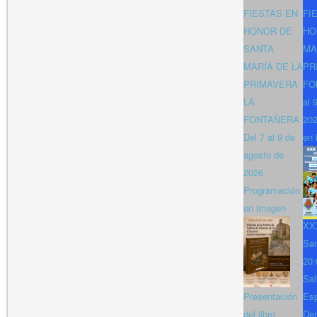
FIESTAS EN
FI
HONOR DE
HO
SANTA
MA
MARÍA DE LA
PR
PRIMAVERA
FO
LA
al 
FONTAÑERA
202
Del 7 al 9 de
en 
agosto de
2026
Programación
en imagen
XXX
San
20:
Sal
Presentación
Es
del libro
Den