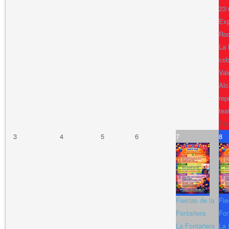
23:
Exp
Ro
La 
cob
Val
Alc
rep
tea
Fe
3
4
5
6
7
8
Fiestas de la
Fie
Fontañera
Fon
La Fontañera
La 