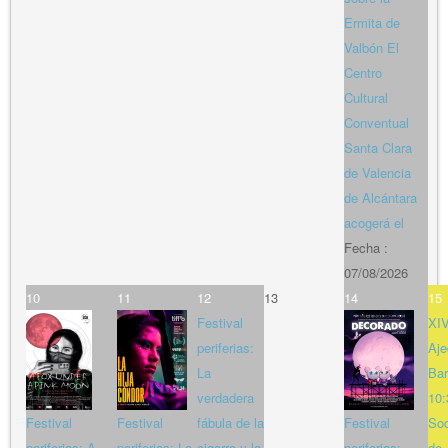
Ermita de
Valbón El
Centro
Cultural
Conventual
Santa Clara
de Valencia
de Alcántara
acogerá el
Fecha :
07/08/2026
10
11
12
13
14
15
Festival
XIV
periferias:
Aje
La
Bar
verdadera
10:
Festival
Festival
fábula de la
Festival
So
periferias: A
periferias: La
cigarra y la
periferias:
de 