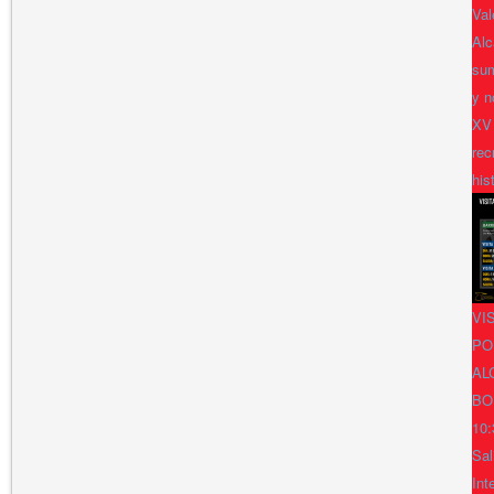
Val
Alc
sum
y n
XV
rec
his
VI
PO
AL
BO
10:
Sal
Int