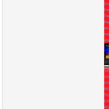
Con
Fes
Tra
Reg
del
Int
ofr
“D
JU
CO
RE
TE
EX
RO