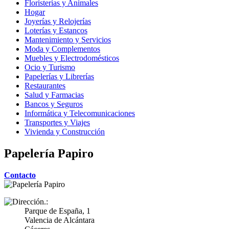
Floristerías y Animales
Hogar
Joyerías y Relojerías
Loterías y Estancos
Mantenimiento y Servicios
Moda y Complementos
Muebles y Electrodomésticos
Ocio y Turismo
Papelerías y Librerías
Restaurantes
Salud y Farmacias
Bancos y Seguros
Informática y Telecomunicaciones
Transportes y Viajes
Vivienda y Construcción
Papelería Papiro
Contacto
Parque de España, 1
Valencia de Alcántara