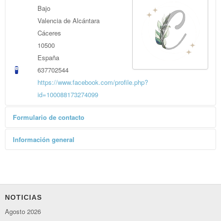
Bajo
Valencia de Alcántara
Cáceres
10500
España
637702544
https://www.facebook.com/profile.php?
id=100088173274099
Formulario de contacto
Enviar un correo electrónico
Información general
*
Campo requerido
Nombre
*
NOTICIAS
Correo electrónico
*
Agosto 2026