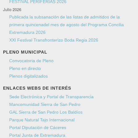
FESTIVAL PERIFERIAS 2026
Julio 2026
Asunto
*
Publicada la subsanación de las listas de admitidos de la
primera quincenadel mes de agosto del Programa Concilia
Extremadura 2026
Mensaje
*
XXI Festival Transfronterizo Boda Regia 2026
PLENO MUNICIPAL
Convocatoria de Pleno
Pleno en directo
Plenos digitalizados
ENLACES WEBS DE INTERÉS
Sede Electrónica y Portal de Transparencia
Mancomunidad Sierra de San Pedro
GAL Sierra de San Pedro Los Baldíos
Envíeme una copia
(opcional)
Parque Natural Tajo Internacional
Captcha
*
Portal Diputación de Cáceres
Portal Junta de Extremadura