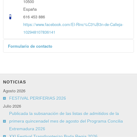
10500
España
616 453 886
https://www.facebook.com/El-Rinc%C3%B3n-de-Calleja-
102948107836141
Formulario de contacto
Enviar un correo electrónico
*
Campo requerido
Nombre
*
NOTICIAS
Agosto 2026
Correo electrónico
*
FESTIVAL PERIFERIAS 2026
Julio 2026
Publicada la subsanación de las listas de admitidos de la
Asunto
*
primera quincenadel mes de agosto del Programa Concilia
Extremadura 2026
XXI Festival Transfronterizo Boda Regia 2026