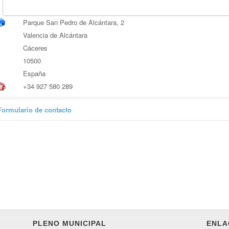
Parque San Pedro de Alcántara, 2
Valencia de Alcántara
Cáceres
10500
España
+34 927 580 289
Formulario de contacto
Enviar un correo electrónico
Campo requerido
Nombre
*
Correo electrónico
*
PLENO MUNICIPAL
ENLA