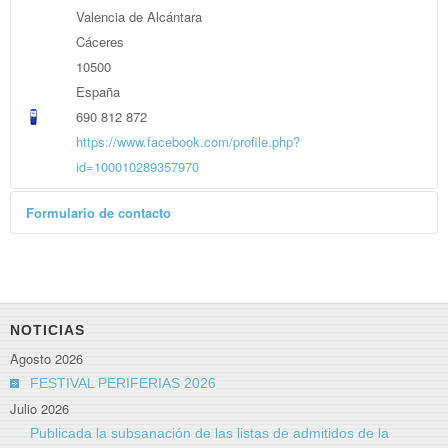
Valencia de Alcántara
Cáceres
10500
España
690 812 872
https://www.facebook.com/profile.php?
id=100010289357970
Formulario de contacto
Enviar un correo electrónico
*
Campo requerido
Nombre
*
NOTICIAS
Agosto 2026
Correo electrónico
*
FESTIVAL PERIFERIAS 2026
Julio 2026
Publicada la subsanación de las listas de admitidos de la