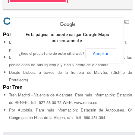
Como LLegar
Por Carretera
Esta página no puede cargar Google Maps
correctamente.
Desde Madrid por la autovía N-V hasta Trujillo, y luego por la N-521,
pasando por Cáceres.
Aceptar
¿Eres el propietario de este sitio web?
Desde Badajoz, a través de la carretera regional EX-110, pasando las
poblaciones de Alburquerque y San Vicente de Alcántara.
Desde Lisboa, a través de la frontera de Marvão. (Distrito de
Portalegre)
Por Tren
Tren Madrid - Valencia de Alcántara. Para más información: Estación
de RENFE. Telf. 927 58 00 72 WEB: www.renfe.es
Por Autobús. Para más información: Estación de Autobuses. C/
Congregación Hijas de la Virgen, s/n. Telf. 660 451 394