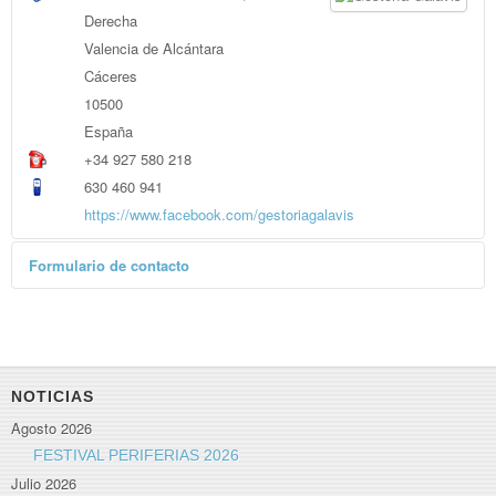
Derecha
Valencia de Alcántara
Cáceres
10500
España
+34 927 580 218
630 460 941
https://www.facebook.com/gestoriagalavis
Formulario de contacto
Enviar un correo electrónico
*
Campo requerido
Nombre
*
NOTICIAS
Agosto 2026
Correo electrónico
*
FESTIVAL PERIFERIAS 2026
Julio 2026