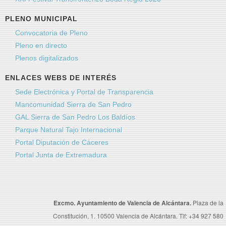
Mensaje
*
PLENO MUNICIPAL
Convocatoria de Pleno
Pleno en directo
Plenos digitalizados
ENLACES WEBS DE INTERÉS
Sede Electrónica y Portal de Transparencia
Mancomunidad Sierra de San Pedro
GAL Sierra de San Pedro Los Baldíos
Parque Natural Tajo Internacional
Portal Diputación de Cáceres
Envíeme una copia
(opcional)
Portal Junta de Extremadura
Captcha
*
Excmo. Ayuntamiento de Valencia de Alcántara.
Plaza de la
Constitución, 1. 10500 Valencia de Alcántara. Tlf: +34 927 580
Enviar