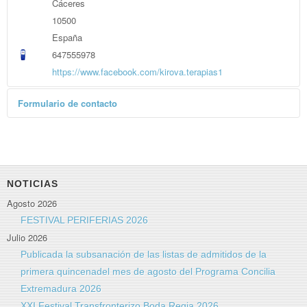
Cáceres
10500
España
647555978
https://www.facebook.com/kirova.terapias1
Formulario de contacto
Enviar un correo electrónico
*
Campo requerido
Nombre
*
NOTICIAS
Agosto 2026
Correo electrónico
*
FESTIVAL PERIFERIAS 2026
Julio 2026
Publicada la subsanación de las listas de admitidos de la
Asunto
*
primera quincenadel mes de agosto del Programa Concilia
Extremadura 2026
XXI Festival Transfronterizo Boda Regia 2026