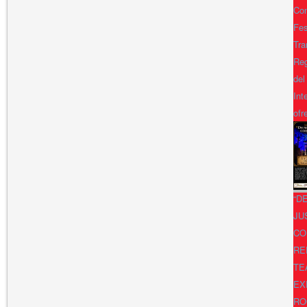
Con
Fes
Tra
Reg
del
Int
ofr
“D
JU
CO
RE
TE
EX
RO