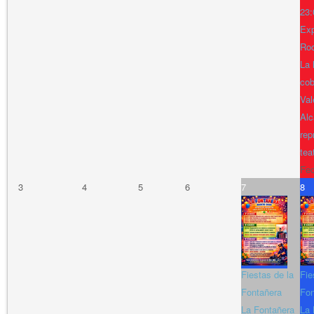
23:
Exp
Ro
La 
cob
Val
Alc
rep
tea
Fe
3
4
5
6
7
8
Fiestas de la
Fie
Fontañera
Fon
La Fontañera
La 