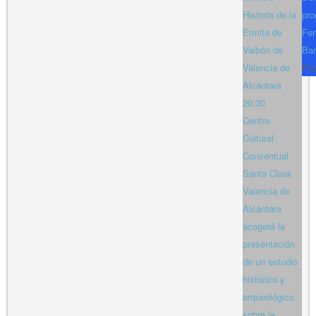
Historia de la
pro
Ermita de
Fer
Valbón de
Bar
Valencia de
Fe
Alcántara
20:30
Centro
Cultural
Conventual
Santa Clara
Valencia de
Alcántara
acogerá la
presentación
de un estudio
histórico y
arqueológico
sobre la