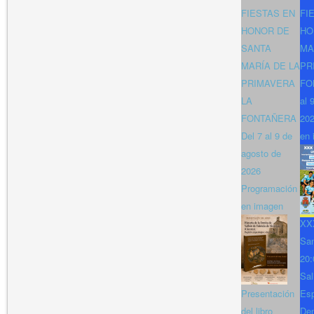
FIESTAS EN
FI
HONOR DE
HO
SANTA
MA
MARÍA DE LA
PR
PRIMAVERA
FO
LA
al 
FONTAÑERA
202
Del 7 al 9 de
en 
agosto de
2026
Programación
en imagen
XXX
San
20:
Sal
Presentación
Es
del libro
Den