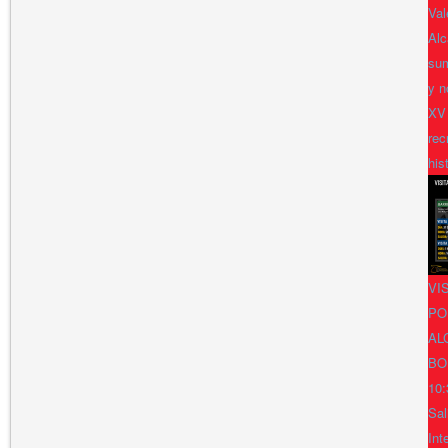
Val
Alc
sum
y n
XV
rec
his
VI
PO
AL
BO
10:
Sal
Int