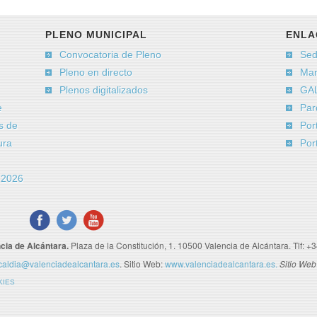
PLENO MUNICIPAL
ENLA
Convocatoria de Pleno
Sed
Pleno en directo
Man
Plenos digitalizados
GAL
e
Par
s de
Por
ura
Por
a 2026
cia de Alcántara.
Plaza de la Constitución, 1. 10500 Valencia de Alcántara. Tlf: +
caldia@valenciadealcantara.es
. Sitio Web:
www.valenciadealcantara.es.
Sitio Web
KIES