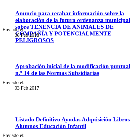
Anuncio para recabar información sobre la
elaboración de la futura ordenanza municipal
sobre TENENCIA DE ANIMALES DE
Enviado el:
COMPAÑÍA Y POTENCIALMENTE
08 Feb 2018
PELIGROSOS
Aprobación inicial de la modificación puntual
n.º 34 de las Normas Subsidiarias
Enviado el:
03 Feb 2017
Listado Definitivo Ayudas Adquisición Libros
Alumnos Educación Infantil
Enviado el: