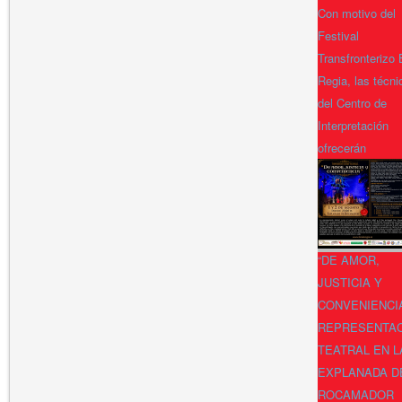
Con motivo del
Festival
Transfronterizo
Regia, las técni
del Centro de
Interpretación
ofrecerán
“DE AMOR,
JUSTICIA Y
CONVENIENCI
REPRESENTA
TEATRAL EN L
EXPLANADA D
ROCAMADOR