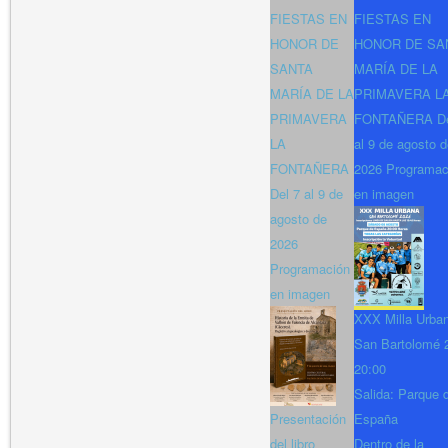
FIESTAS EN
FIESTAS EN
HONOR DE
HONOR DE SA
SANTA
MARÍA DE LA
MARÍA DE LA
PRIMAVERA L
PRIMAVERA
FONTAÑERA De
LA
al 9 de agosto 
FONTAÑERA
2026 Programac
Del 7 al 9 de
en imagen
agosto de
2026
Programación
en imagen
XXX Milla Urba
San Bartolomé 
20:00
Salida: Parque 
Presentación
España
del libro
Dentro de la