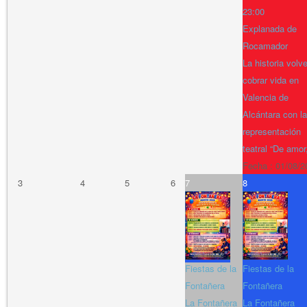
23:00
Explanada de
Rocamador
La historia volv
cobrar vida en
Valencia de
Alcántara con la
representación
teatral “De amor
Fecha :
01/08/2
3
4
5
6
7
8
Fiestas de la
Fiestas de la
Fontañera
Fontañera
La Fontañera
La Fontañera