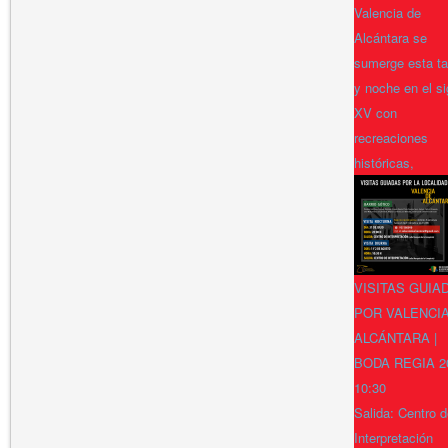
Valencia de
Alcántara se
sumerge esta ta
y noche en el si
XV con
recreaciones
históricas,
VISITAS GUIA
POR VALENCI
ALCÁNTARA |
BODA REGIA 2
10:30
Salida: Centro 
Interpretación