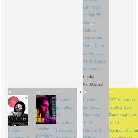
Ermita de
Valbón El
Centro
Cultural
Conventual
Santa Clara
de Valencia
de Alcántara
acogerá el
Fecha :
07/08/2026
10
11
12
13
14
15
Festival
Festival
XIV Torneo de
periferias:
periferias:
Ajedrez San
La
Decorado
Bartolomé 2026
verdadera
19:00
10:30
Festival
Festival
fábula de la
Casa de la
Sociedad Fome
periferias:
periferias: A
cigarra y la
Cultura
de Artesanos