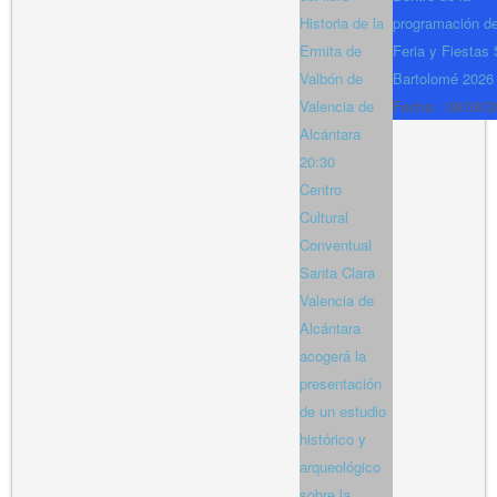
Historia de la
programación de
Ermita de
Feria y Fiestas
Valbón de
Bartolomé 2026
Valencia de
Fecha :
08/08/2
Alcántara
20:30
Centro
Cultural
Conventual
Santa Clara
Valencia de
Alcántara
acogerá la
presentación
de un estudio
histórico y
arqueológico
sobre la