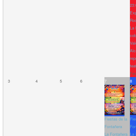
23:
Exp
Ro
La 
cob
Val
Alc
rep
tea
Fe
3
4
5
6
7
8
Fiestas de la
Fie
Fontañera
Fon
La Fontañera
La 