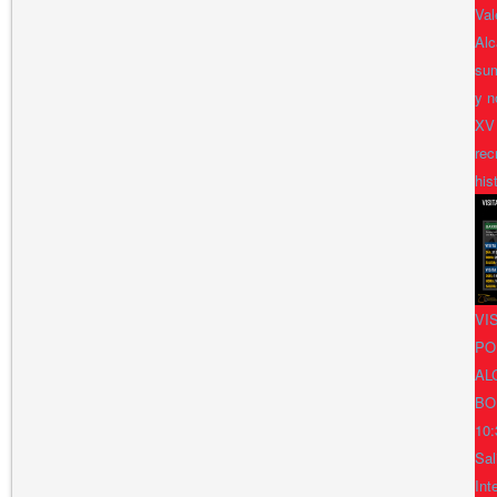
Val
Alc
sum
y n
XV
rec
his
VI
PO
AL
BO
10:
Sal
Int