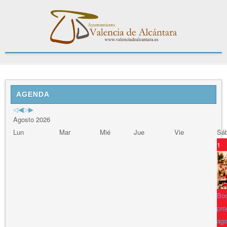
Previous
Previous
Next
Next
Year
Month
Year
Month
AGENDA
Agosto 2026
Lun
Mar
Mié
Jue
Vie
Sá
1
Bod
pro
ago