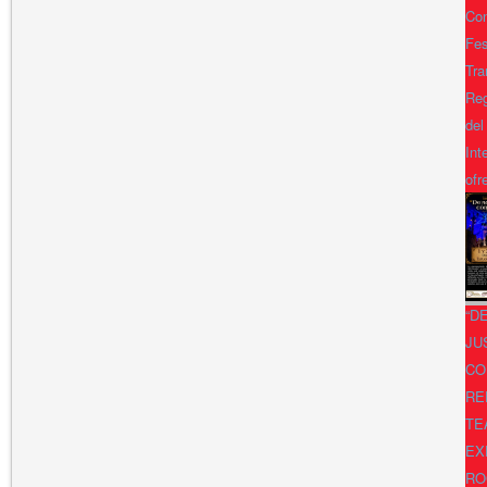
Con
Fes
Tra
Reg
del
Int
ofr
“D
JU
CO
RE
TE
EX
RO