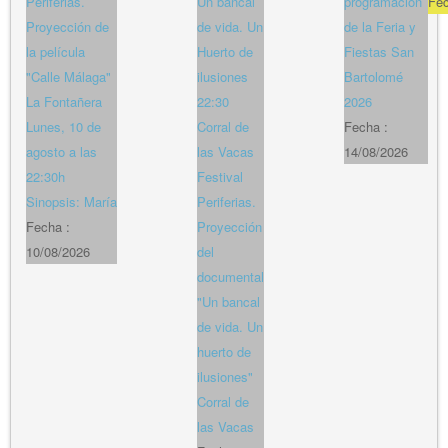
Periferias.
Un bancal
programación
Fe
Proyección de
de vida. Un
de la Feria y
la película
Huerto de
Fiestas San
"Calle Málaga"
ilusiones
Bartolomé
La Fontañera
22:30
2026
Lunes, 10 de
Corral de
Fecha :
agosto a las
las Vacas
14/08/2026
22:30h
Festival
Sinopsis: María
Periferias.
Fecha :
Proyección
10/08/2026
del
documental
"Un bancal
de vida. Un
huerto de
ilusiones"
Corral de
las Vacas