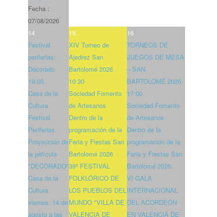
Fecha :
07/08/2026
14
15
16
Festival
XIV Torneo de
TORNEOS DE
periferias:
Ajedrez San
JUEGOS DE MESA
Decorado
Bartolomé 2026
– SAN
19:00
10:30
BARTOLOMÉ 2026
Casa de la
Sociedad Fomento
17:00
Cultura
de Artesanos
Sociedad Fomento
Festival
Dentro de la
de Artesanos
Periferias.
programación de la
Dentro de la
Proyección de
Feria y Fiestas San
programación de la
la película
Bartolomé 2026
Feria y Fiestas San
"DECORADO"
39º FESTIVAL
Bartolomé 2026
Casa de la
FOLKLÓRICO DE
VI GALA
Cultura
LOS PUEBLOS DEL
INTERNACIONAL
viernes, 14 de
MUNDO "VILLA DE
DEL ACORDEÓN
agosto a las
VALENCIA DE
EN VALENCIA DE