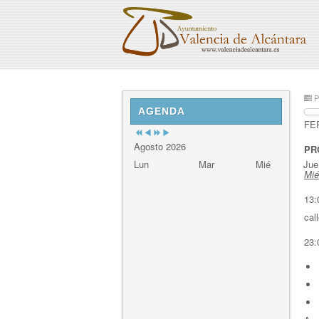
Previous
Previous
Next
Next
P
Year
Month
Year
Month
AGENDA
FE
Agosto 2026
PR
Lun
Mar
Mié
Jue
Mié
13:
cal
23: