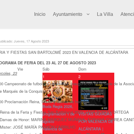
Inicio
Ayuntamiento
La Villa
Atenc
ublicado: Jueves, 17 Agosto 2023
RIA Y FIESTAS SAN BARTOLOMÉ 2023 EN VALENCIA DE ALCÁNTARA
OGRAMA DE FERIA DEL 23 AL 27 DE AGOSTO 2023
Vie
Sáb
Dom
rcoles, 23
1
2
00 Campeonato de futbolín y camisetas. Inauguración de la Sede de la Asociac
le Marqués de la Conquista.
00 Proclamación Reina, Mister y damas de honor.
Boda Regia 2026,
Reina de la Feria y Fiestas San Bartolomé 2023: JARA BONITO ORTEGA
programación 1 de
VISITAS GUIADAS
Damas de Honor: MARINA MÁRQUEZ MUÑANA, ADRIANA CORREA CAN
agosto
POR VALENCIA DE
Mister: JOSÉ MARÍA PACHÓN CARRILHO
Valencia de
ALCÁNTARA |