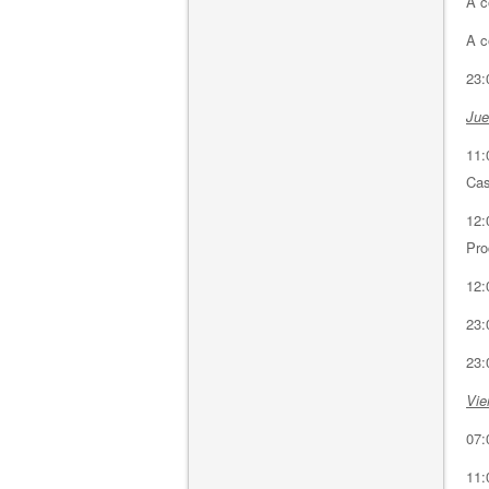
A c
A c
23:
Ju
11:
Cas
12:
Pro
12:
23
23:
Vie
07:
11:0