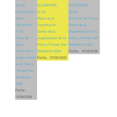
19:00h
ALCÁNTARA
ALCÁNTARA
Entrada libre
21:30
22:30
hasta
Plaza de la
Corral de las Vacas
Peque Prix
Constitución
Dentro de la
21:00
Dentro de la
programación de la
Plaza de
programación de la
Feria y Fiestas San
Toros
Feria y Fiestas San
Bartolomé 2026
Dentro de la
Bartolomé 2026
Fecha :
16/08/2026
programación
Fecha :
15/08/2026
de la Feria y
Fiestas San
Bartolomé
2026
Fecha :
14/08/2026