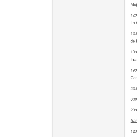
Muj
12:
La 
13:
de 
13:
Fra
19:
Cas
23:
0:0
23:
Sáb
12: