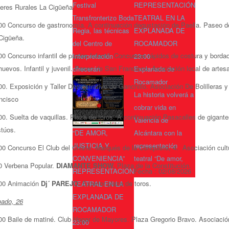
Festival
REPRESENTACIÓN
eres Rurales La Cigüeña.
Transfronterizo Boda
TEATRAL EN LA
00 Concurso de gastronomía. A continuación degustación de Paella. Paseo d
Regia, las técnicas
EXPLANADA DE
Cigüeña.
del Centro de
ROCAMADOR
00 Concurso infantil de puzles Infantil. Concursos rápidos de costura y bor
Interpretación
23:00
huevos. Infantil y juvenil. Paseo de San Francisco. Asociación local de art
ofrecerán
Explanada de
Rocamador
00. Exposición y Taller Demostrativo de Ganchillo. Asociación De Bolilleras 
La historia volverá a
ncisco
cobrar vida en
00. Suelta de vaquillas. Plaza de toros. A continuación Pasacalles de gigant
Valencia de
túos.
“DE AMOR,
Alcántara con la
JUSTICIA Y
representación
00 Concurso El Club del Chiste. Marqués de la Conquista, 4. Asociación cultu
CONVENIENCIA”
teatral “De amor,
0 Verbena Popular.
DIAMANTE SHOW
.
Plaza de la Constitución.
REPRESENTACIÓN
Fecha :
02/08/2026
00 Animación
Dj´ PAREJO
. Exterior plaza de toros.
TEATRAL EN LA
EXPLANADA DE
ado, 26
ROCAMADOR
00 Baile de matiné. Club Hogar de Mayores. Plaza Gregorio Bravo. Asociació
23:00