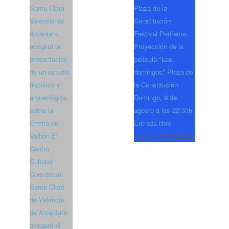
Santa Clara
Plaza de la
Valencia de
Constitución
Alcántara
Festival Periferias.
acogerá la
Proyección de la
presentación
película "Los
de un estudio
domingos" Plaza de
histórico y
la Constitución
arqueológico
Domingo, 9 de
sobre la
agosto a las 22:30h
Ermita de
Entrada libre
Valbón El
Fecha :
09/08/2026
Centro
Cultural
Conventual
Santa Clara
de Valencia
de Alcántara
acogerá el