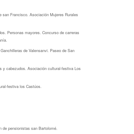
e san Francisco. Asociación Mujeres Rurales
dados. Personas mayores. Concurso de carreras
esanía.
y Ganchilleras de Valensanvi. Paseo de San
es y cabezudos. Asociación cultural-festiva Los
ral-festiva los Castúos.
n de pensionistas san Bartolomé.