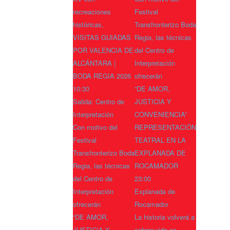
recreaciones
Festival
históricas,
Transfronterizo Boda
VISITAS GUIADAS
Regia, las técnicas
POR VALENCIA DE
del Centro de
ALCÁNTARA |
Interpretación
BODA REGIA 2026
ofrecerán
10:30
“DE AMOR,
Salida: Centro de
JUSTICIA Y
Interpretación
CONVENIENCIA”
Con motivo del
REPRESENTACIÓN
Festival
TEATRAL EN LA
Transfronterizo Boda
EXPLANADA DE
Regia, las técnicas
ROCAMADOR
del Centro de
23:00
Interpretación
Explanada de
ofrecerán
Rocamador
“DE AMOR,
La historia volverá a
JUSTICIA Y
cobrar vida en