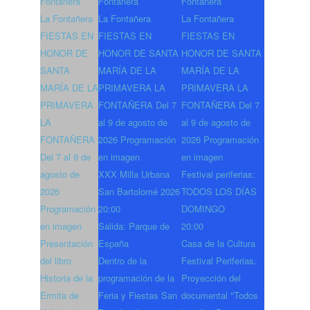
Fontañera
Fontañera
Fontañera
La Fontañera
La Fontañera
La Fontañera
FIESTAS EN
FIESTAS EN
FIESTAS EN
HONOR DE
HONOR DE SANTA
HONOR DE SANTA
SANTA
MARÍA DE LA
MARÍA DE LA
MARÍA DE LA
PRIMAVERA LA
PRIMAVERA LA
PRIMAVERA
FONTAÑERA Del 7
FONTAÑERA Del 7
LA
al 9 de agosto de
al 9 de agosto de
FONTAÑERA
2026 Programación
2026 Programación
Del 7 al 9 de
en imagen
en imagen
agosto de
XXX Milla Urbana
Festival periferias:
2026
San Bartolomé 2026
TODOS LOS DÍAS
Programación
20:00
DOMINGO
en imagen
Salida: Parque de
20:00
Presentación
España
Casa de la Cultura
del libro
Dentro de la
Festival Periferias.
Historia de la
programación de la
Proyección del
Ermita de
Feria y Fiestas San
documental "Todos