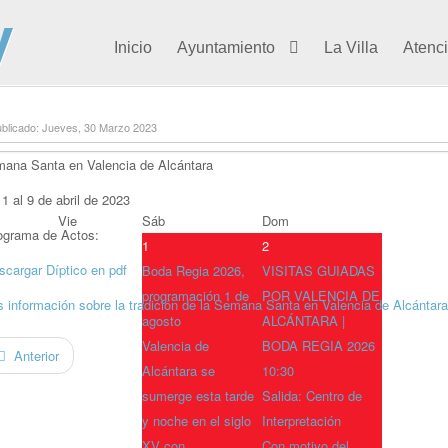
Inicio
Ayuntamiento
La Villa
Atenc
blicado: Jueves, 30 Marzo 2023
ana Santa en Valencia de Alcántara
 1 al 9 de abril de 2023
Vie
Sáb
Dom
grama de Actos:
1
2
scargar Díptico en pdf
Boda Regia 2026,
VISITAS GUIADAS
programación 1 de
POR VALENCIA DE
 información sobre la tradición de la Semana Santa en Valencia de Alcántara
agosto
ALCÁNTARA |
Valencia de
BODA REGIA 2026
Anterior
Alcántara se
10:30
sumerge esta tarde
Salida: Centro de
y noche en el siglo
Interpretación
XV con
Con motivo del