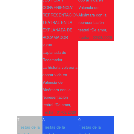
CONVENIENCIA”
Valencia de
REPRESENTACIÓN
Alcántara con la
TEATRAL EN LA
representación
EXPLANADA DE
teatral “De amor,
ROCAMADOR
Fecha :
02/08/2026
23:00
Explanada de
Rocamador
La historia volverá a
cobrar vida en
Valencia de
Alcántara con la
representación
teatral “De amor,
Fecha :
01/08/2026
7
8
9
Fiestas de la
Fiestas de la
Fiestas de la