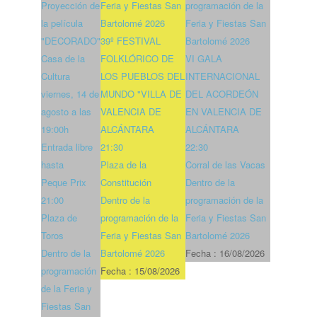
Proyección de
Feria y Fiestas San
programación de la
la película
Bartolomé 2026
Feria y Fiestas San
"DECORADO"
39º FESTIVAL
Bartolomé 2026
Casa de la
FOLKLÓRICO DE
VI GALA
Cultura
LOS PUEBLOS DEL
INTERNACIONAL
viernes, 14 de
MUNDO "VILLA DE
DEL ACORDEÓN
agosto a las
VALENCIA DE
EN VALENCIA DE
19:00h
ALCÁNTARA
ALCÁNTARA
Entrada libre
21:30
22:30
hasta
Plaza de la
Corral de las Vacas
Peque Prix
Constitución
Dentro de la
21:00
Dentro de la
programación de la
Plaza de
programación de la
Feria y Fiestas San
Toros
Feria y Fiestas San
Bartolomé 2026
Dentro de la
Bartolomé 2026
Fecha :
16/08/2026
programación
Fecha :
15/08/2026
de la Feria y
Fiestas San