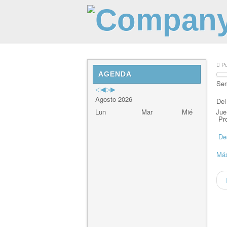
Previous
Previous
Next
Next
Pu
Year
Month
Year
Month
AGENDA
Sem
Agosto 2026
Del
Lun
Mar
Mié
Jue
Pro
De
Más