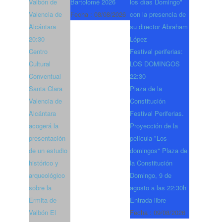
Valbón de
Bartolomé 2026
los días Domingo"
Valencia de
Fecha :
08/08/2026
con la presencia de
Alcántara
su director Abraham
20:30
López
Centro
Festival periferias:
Cultural
LOS DOMINGOS
Conventual
22:30
Santa Clara
Plaza de la
Valencia de
Constitución
Alcántara
Festival Periferias.
acogerá la
Proyección de la
presentación
película "Los
de un estudio
domingos" Plaza de
histórico y
la Constitución
arqueológico
Domingo, 9 de
sobre la
agosto a las 22:30h
Ermita de
Entrada libre
Valbón El
Fecha :
09/08/2026