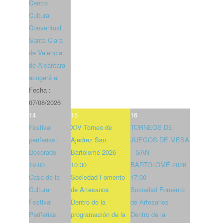
Centro
Cultural
Conventual
Santa Clara
de Valencia
de Alcántara
acogerá el
Fecha :
07/08/2026
14
15
16
Festival
XIV Torneo de
TORNEOS DE
periferias:
Ajedrez San
JUEGOS DE MESA
Decorado
Bartolomé 2026
– SAN
19:00
10:30
BARTOLOMÉ 2026
Casa de la
Sociedad Fomento
17:00
Cultura
de Artesanos
Sociedad Fomento
Festival
Dentro de la
de Artesanos
Periferias.
programación de la
Dentro de la