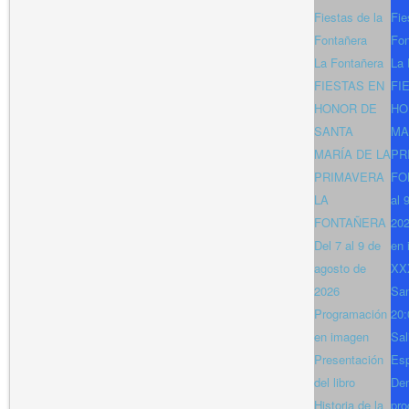
Fiestas de la
Fie
Fontañera
Fon
La Fontañera
La 
FIESTAS EN
FI
HONOR DE
HO
SANTA
MA
MARÍA DE LA
PR
PRIMAVERA
FO
LA
al 
FONTAÑERA
202
Del 7 al 9 de
en 
agosto de
XXX
2026
San
Programación
20:
en imagen
Sal
Presentación
Es
del libro
Den
Historia de la
pro