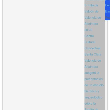
Ermita de
Fer
Valbón de
Bar
Valencia de
Fe
Alcántara
20:30
Centro
Cultural
Conventual
Santa Clara
Valencia de
Alcántara
acogerá la
presentación
de un estudio
histórico y
arqueológico
sobre la
Ermita de