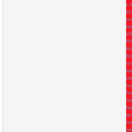
y n
XV
rec
his
VI
PO
AL
BO
10:
Sal
Int
Con
Fes
Tra
Reg
del
Int
ofr