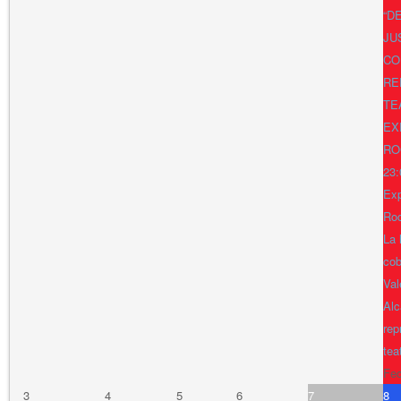
“D
JU
CO
RE
TE
EX
RO
23:
Exp
Ro
La 
cob
Val
Alc
rep
tea
Fe
3
4
5
6
7
8