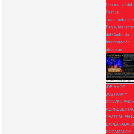
Con motivo del
Festival
Transfronterizo
Regia, las técni
del Centro de
Interpretación
ofrecerán
“DE AMOR,
JUSTICIA Y
CONVENIENCI
REPRESENTA
TEATRAL EN L
EXPLANADA D
ROCAMADOR