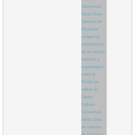
Conventual
Santa Clara
Valencia de
Alcántara
acogerá la
presentación
de un estudio
histórico y
arqueológico
sobre la
Ermita de
Valbón El
Centro
Cultural
Conventual
Santa Clara
de Valencia
de Alcántara