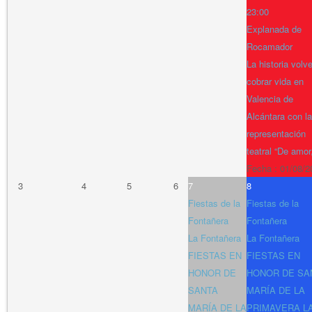
23:00
Explanada de
Rocamador
La historia volv
cobrar vida en
Valencia de
Alcántara con la
representación
teatral “De amor
Fecha :
01/08/2
3
4
5
6
7
8
Fiestas de la
Fiestas de la
Fontañera
Fontañera
La Fontañera
La Fontañera
FIESTAS EN
FIESTAS EN
HONOR DE
HONOR DE SA
SANTA
MARÍA DE LA
MARÍA DE LA
PRIMAVERA L