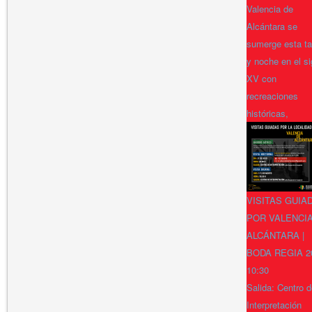
Valencia de
Alcántara se
sumerge esta ta
y noche en el si
XV con
recreaciones
históricas,
VISITAS GUIA
POR VALENCI
ALCÁNTARA |
BODA REGIA 2
10:30
Salida: Centro 
Interpretación