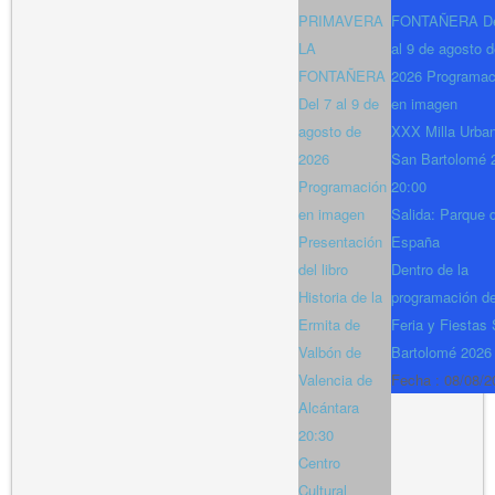
PRIMAVERA
FONTAÑERA De
LA
al 9 de agosto 
FONTAÑERA
2026 Programac
Del 7 al 9 de
en imagen
agosto de
XXX Milla Urba
2026
San Bartolomé 
Programación
20:00
en imagen
Salida: Parque 
Presentación
España
del libro
Dentro de la
Historia de la
programación de
Ermita de
Feria y Fiestas
Valbón de
Bartolomé 2026
Valencia de
Fecha :
08/08/2
Alcántara
20:30
Centro
Cultural