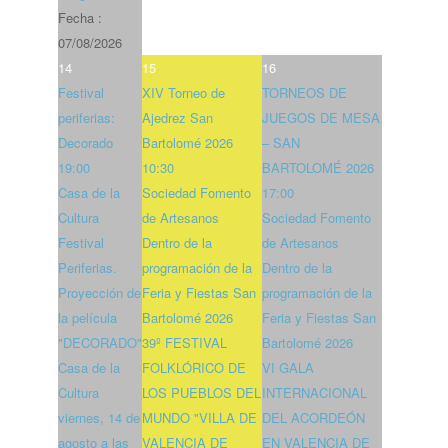
Fecha :
07/08/2026
14
15
16
Festival
XIV Torneo de
TORNEOS DE
periferias:
Ajedrez San
JUEGOS DE MESA
Decorado
Bartolomé 2026
– SAN
19:00
10:30
BARTOLOMÉ 2026
Casa de la
Sociedad Fomento
17:00
Cultura
de Artesanos
Sociedad Fomento
Festival
Dentro de la
de Artesanos
Periferias.
programación de la
Dentro de la
Proyección de
Feria y Fiestas San
programación de la
la película
Bartolomé 2026
Feria y Fiestas San
"DECORADO"
39º FESTIVAL
Bartolomé 2026
Casa de la
FOLKLÓRICO DE
VI GALA
Cultura
LOS PUEBLOS DEL
INTERNACIONAL
viernes, 14 de
MUNDO "VILLA DE
DEL ACORDEÓN
agosto a las
VALENCIA DE
EN VALENCIA DE