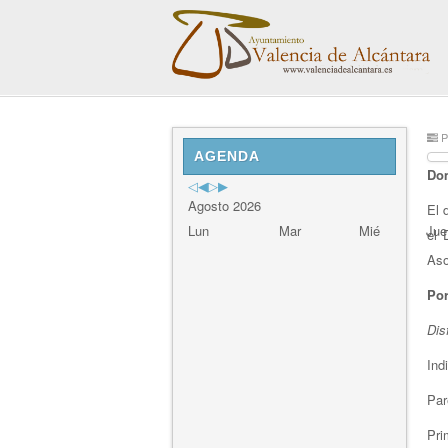
Previous
Previous
Next
Next
P
Year
Month
Year
Month
AGENDA
Dom
Agosto 2026
El 
Lun
Mar
Mié
Jue
el 
Aso
Por
Dis
Ind
Par
Pri