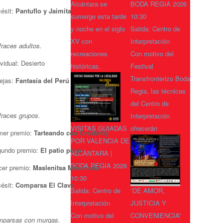
Alcántara se
BODA REGIA 2026
ésit:
Pantuflo y Jaimita
sumerge esta tarde
10:30
y noche en el siglo
Salida: Centro de
XV con
Interpretación
fraces adultos.
recreaciones
Con motivo del
ividual: Desierto
históricas,
Festival
Transfronterizo Boda
ejas:
Fantasía del Perú
Regia, las técnicas
del Centro de
fraces grupos.
Interpretación
VISITAS GUIADAS
ofrecerán
mer premio:
Tarteando con Creativity
POR VALENCIA DE
undo premio:
El patio polar
ALCÁNTARA |
BODA REGIA 2026
cer premio:
Maslenitsa Moscovita
10:30
ésit:
Comparsa El Clavo
Salida: Centro de
“DE AMOR,
Interpretación
JUSTICIA Y
Con motivo del
CONVENIENCIA”
parsas con murgas.