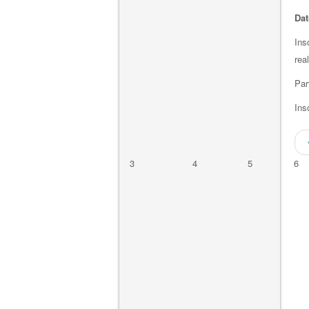
Dat
Ins
rea
Par
Ins
3
4
5
6