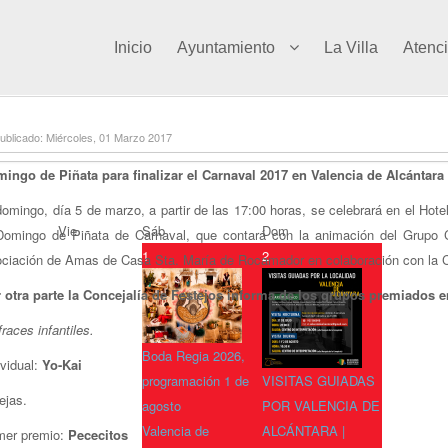
Inicio
Ayuntamiento
La Villa
Atenc
ublicado: Miércoles, 01 Marzo 2017
ingo de Piñata para finalizar el Carnaval 2017 en Valencia de Alcántara
domingo, día 5 de marzo, a partir de las 17:00 horas, se celebrará en el Hotel
Vie
Sáb
Dom
Domingo de Piñata de Carnaval, que contará con la animación del Grupo C
1
2
ciación de Amas de Casa Sta. María de Rocamador en colaboración con la Co
 otra parte la Concejalía de Festejos informa de los grupos premiados e
fraces infantiles.
Boda Regia 2026,
ividual:
Yo-Kai
programación 1 de
VISITAS GUIADAS
ejas.
agosto
POR VALENCIA DE
Valencia de
ALCÁNTARA |
mer premio:
Pececitos