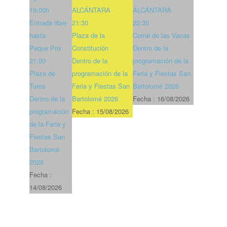
19:00h
ALCÁNTARA
ALCÁNTARA
Entrada libre
21:30
22:30
hasta
Plaza de la
Corral de las Vacas
Peque Prix
Constitución
Dentro de la
21:00
Dentro de la
programación de la
Plaza de
programación de la
Feria y Fiestas San
Toros
Feria y Fiestas San
Bartolomé 2026
Dentro de la
Bartolomé 2026
Fecha :
16/08/2026
programación
Fecha :
15/08/2026
de la Feria y
Fiestas San
Bartolomé
2026
Fecha :
14/08/2026