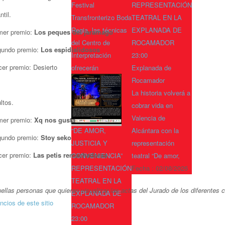
Festival
REPRESENTACIÓN
ntil.
Transfronterizo Boda
TEATRAL EN LA
Regia, las técnicas
EXPLANADA DE
mer premio:
Los peques del jaramago
del Centro de
ROCAMADOR
undo premio:
Los espidialidosos
Interpretación
23:00
cer premio: Desierto
ofrecerán
Explanada de
Rocamador
La historia volverá a
ltos.
cobrar vida en
Valencia de
mer premio:
Xq nos gusta
“DE AMOR,
Alcántara con la
undo premio:
Stoy seko
JUSTICIA Y
representación
cer premio:
Las petis remachadoras
CONVENIENCIA”
teatral “De amor,
REPRESENTACIÓN
Fecha :
02/08/2026
TEATRAL EN LA
ellas personas que quieran visualizar las actas del Jurado de los diferentes 
EXPLANADA DE
ncios de este sitio
ROCAMADOR
23:00