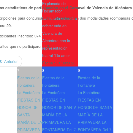
Explanada de
os estadísticos de participación en el Carnaval de Valencia de Alcántara
Rocamador
cripciones para concursar: 34. 5 estuvieron en dos modalidades (comparsas c
La historia volverá a
les: 29.
cobrar vida en
Valencia de
ticipantes inscritos: 374.
Alcántara con la
critos que no participaron: 12.
representación
teatral “De amor,
Anterior
Fecha :
01/08/2026
7
8
9
Fiestas de la
Fiestas de la
Fiestas de la
Fontañera
Fontañera
Fontañera
La Fontañera
La Fontañera
La Fontañera
FIESTAS EN
FIESTAS EN
FIESTAS EN
HONOR DE
HONOR DE SANTA
HONOR DE SANTA
SANTA
MARÍA DE LA
MARÍA DE LA
MARÍA DE LA
PRIMAVERA LA
PRIMAVERA LA
PRIMAVERA
FONTAÑERA Del 7
FONTAÑERA Del 7