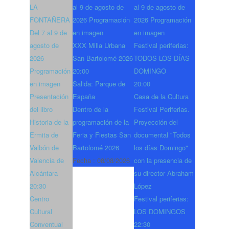
LA
al 9 de agosto de
al 9 de agosto de
FONTAÑERA
2026 Programación
2026 Programación
Del 7 al 9 de
en imagen
en imagen
agosto de
XXX Milla Urbana
Festival periferias:
2026
San Bartolomé 2026
TODOS LOS DÍAS
Programación
20:00
DOMINGO
en imagen
Salida: Parque de
20:00
Presentación
España
Casa de la Cultura
del libro
Dentro de la
Festival Periferias.
Historia de la
programación de la
Proyección del
Ermita de
Feria y Fiestas San
documental "Todos
Valbón de
Bartolomé 2026
los días Domingo"
Valencia de
Fecha :
08/08/2026
con la presencia de
Alcántara
su director Abraham
20:30
López
Centro
Festival periferias:
Cultural
LOS DOMINGOS
Conventual
22:30