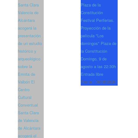
Santa Clara
Plaza de la
Valencia de
Constitución
Alcántara
Festival Periferias.
acogerá la
Proyección de la
presentación
película "Los
de un estudio
domingos" Plaza de
histórico y
la Constitución
arqueológico
Domingo, 9 de
sobre la
agosto a las 22:30h
Ermita de
Entrada libre
Valbón El
Fecha :
09/08/2026
Centro
Cultural
Conventual
Santa Clara
de Valencia
de Alcántara
acogerá el