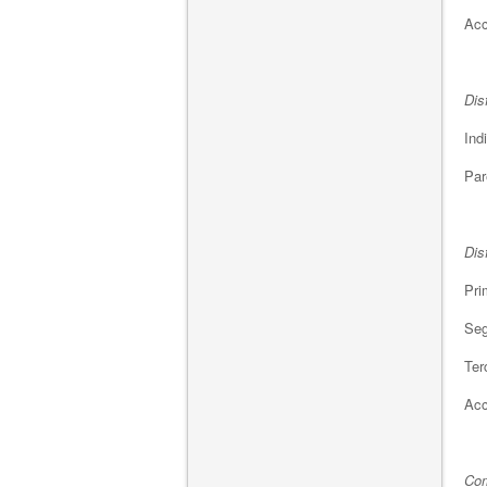
Acc
Dis
Ind
Par
Dis
Pri
Seg
Ter
Acc
Com