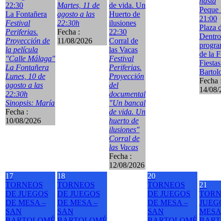
hasta
22:30
Martes, 11 de
de vida. Un
Peque 
La Fontañera
agosto a las
Huerto de
21:00
Festival
22:30h
ilusiones
Plaza 
Periferias.
Fecha :
22:30
Dentro
Proyección de
11/08/2026
Corral de
progra
la película
las Vacas
de la F
"Calle Málaga"
Festival
Fiesta
La Fontañera
Periferias.
Bartol
Lunes, 10 de
Proyección
Fecha 
agosto a las
del
14/08/
22:30h
documental
Sinopsis: María
"Un bancal
Fecha :
de vida. Un
10/08/2026
huerto de
ilusiones"
Corral de
las Vacas
Fecha :
12/08/2026
17
18
20
TORNEOS
TORNEOS
TORNEOS
21
DE JUEGOS
DE JUEGOS
DE JUEGOS
TORN
DE MESA –
DE MESA –
DE MESA –
JUEG
SAN
SAN
SAN
MESA
BARTOLOMÉ
BARTOLOMÉ
BARTOLOMÉ
BAR