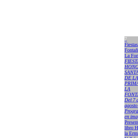
7
Fiestas
Fontañ
La Fon
FIEST
HONO
SANT
DE L
PRIM
LA
FONT
Del 7 
agosto
Progr
en ima
Presen
libro H
la Erm