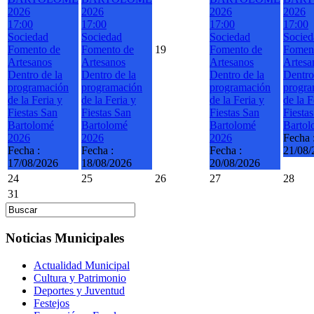
2026
2026
2026
2026
17:00
17:00
17:00
17:00
Sociedad
Sociedad
Sociedad
Socied
Fomento de
Fomento de
19
Fomento de
Fomen
Artesanos
Artesanos
Artesanos
Artesa
Dentro de la
Dentro de la
Dentro de la
Dentro
programación
programación
programación
progra
de la Feria y
de la Feria y
de la Feria y
de la F
Fiestas San
Fiestas San
Fiestas San
Fiesta
Bartolomé
Bartolomé
Bartolomé
Bartol
2026
2026
2026
Fecha 
Fecha :
Fecha :
Fecha :
21/08/
17/08/2026
18/08/2026
20/08/2026
24
25
26
27
28
31
Noticias Municipales
Actualidad Municipal
Cultura y Patrimonio
Deportes y Juventud
Festejos