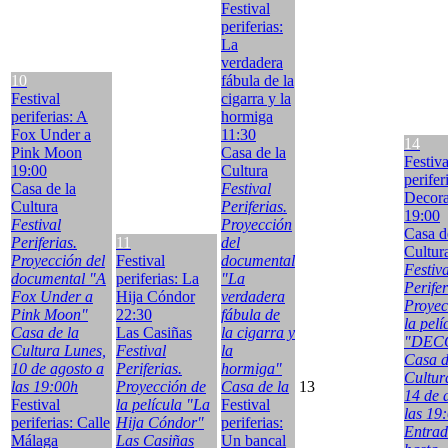
Festival
periferias:
La
verdadera
10
fábula de la
Festival
cigarra y la
periferias: A
hormiga
Fox Under a
11:30
14
Pink Moon
Casa de la
Festiva
19:00
Cultura
perifer
Casa de la
Festival
Decor
Cultura
Periferias.
19:00
Festival
Proyección
Casa d
Periferias.
11
del
Cultur
Proyección del
Festival
documental
Festiva
documental "A
periferias: La
"La
Perifer
Fox Under a
Hija Cóndor
verdadera
Proyec
Pink Moon"
22:30
fábula de
la pelí
Casa de la
Las Casiñas
la cigarra y
"DEC
Cultura Lunes,
Festival
la
Casa d
10 de agosto a
Periferias.
hormiga"
Cultur
las 19:00h
Proyección de
Casa de la
13
14 de 
Festival
la película "La
Festival
las 19
periferias: Calle
Hija Cóndor"
periferias:
Entrad
Málaga
Las Casiñas
Un bancal