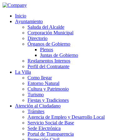
Year
Month
Year
Month
Inicio
Ayuntamiento
Saluda del Alcalde
Corporación Municipal
Directorio
Órganos de Gobierno
Plenos
Juntas de Gobierno
Reglamentos Internos
Perfil del Contratante
La Villa
Como llegar
Entorno Natural
Cultura y Patrimonio
Turismo
Fiestas y Tradiciones
Atención al Ciudadano
Trámites
Agencia de Empleo y Desarrollo Local
Servicio Social de Base
Sede Electrónica
Portal de Transparencia
Protección Civil