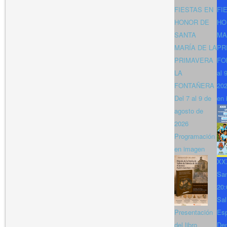
FIESTAS EN
FI
HONOR DE
HO
SANTA
MA
MARÍA DE LA
PR
PRIMAVERA
FO
LA
al 
FONTAÑERA
202
Del 7 al 9 de
en 
agosto de
2026
Programación
en imagen
XXX
San
20:
Sal
Presentación
Es
del libro
Den