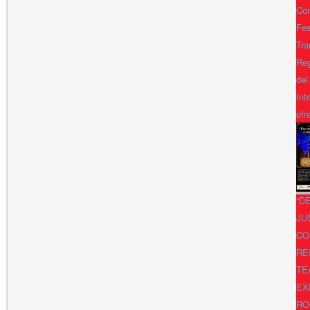
Con
Fes
Tra
Reg
del
Int
ofr
“D
JU
CO
RE
TE
EX
RO