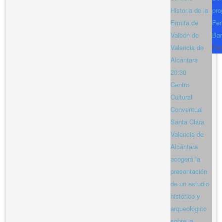
Historia de la
pro
Ermita de
Fer
Valbón de
Bar
Valencia de
Fe
Alcántara
20:30
Centro
Cultural
Conventual
Santa Clara
Valencia de
Alcántara
acogerá la
presentación
de un estudio
histórico y
arqueológico
sobre la