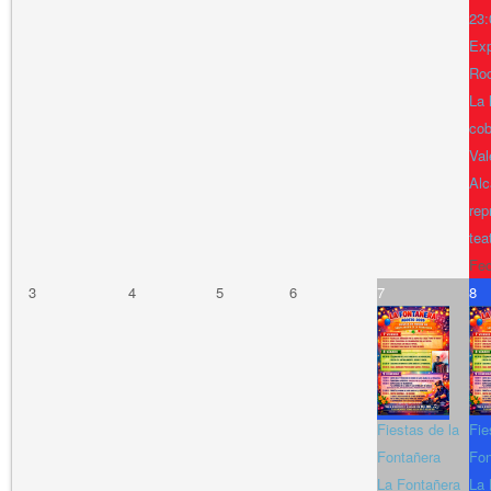
23:
Exp
Ro
La 
cob
Val
Alc
rep
tea
Fe
3
4
5
6
7
8
Fiestas de la
Fie
Fontañera
Fon
La Fontañera
La 