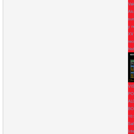
Val
Alc
sum
y n
XV
rec
his
VI
PO
AL
BO
10:
Sal
Int