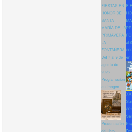
FIESTAS EN
FI
HONOR DE
HO
SANTA
MA
MARÍA DE LA
PR
PRIMAVERA
FO
LA
al 
FONTAÑERA
202
Del 7 al 9 de
en 
agosto de
2026
Programación
en imagen
XXX
San
20:
Sal
Presentación
Es
del libro
Den