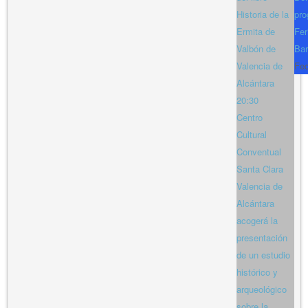
Historia de la
pro
Ermita de
Fer
Valbón de
Bar
Valencia de
Fe
Alcántara
20:30
Centro
Cultural
Conventual
Santa Clara
Valencia de
Alcántara
acogerá la
presentación
de un estudio
histórico y
arqueológico
sobre la