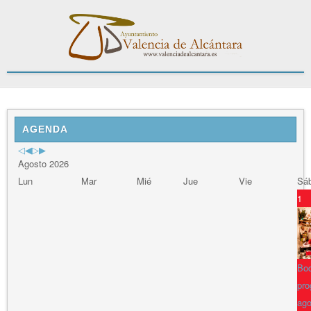
Previous
Previous
Next
Next
Year
Month
Year
Month
AGENDA
Agosto 2026
Lun
Mar
Mié
Jue
Vie
Sá
1
Bod
pro
ago