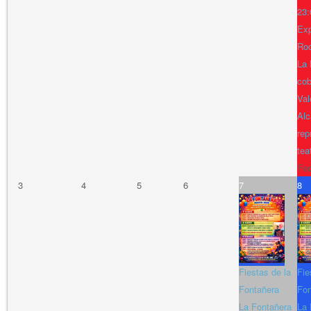
23:
Exp
Ro
La 
cob
Val
Alc
rep
tea
Fe
3
4
5
6
7
8
Fiestas de la
Fie
Fontañera
Fon
La Fontañera
La 