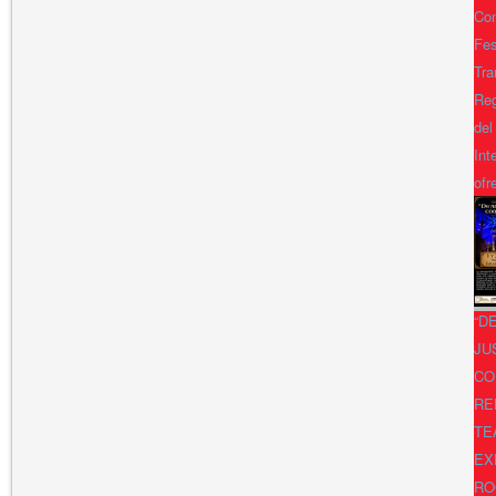
Con
Fes
Tra
Reg
del
Int
ofr
“D
JU
CO
RE
TE
EX
RO