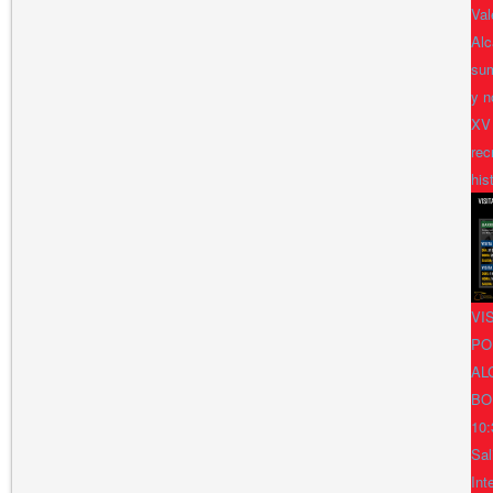
Val
Alc
sum
y n
XV
rec
his
VI
PO
AL
BO
10:
Sal
Int