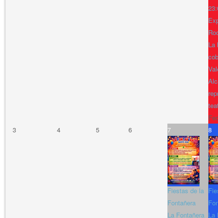
23:
Exp
Ro
La 
cob
Val
Alc
rep
tea
Fe
3
4
5
6
7
8
Fiestas de la
Fie
Fontañera
Fon
La Fontañera
La 