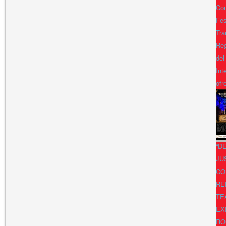
Con
Fes
Tra
Reg
del
Int
ofr
“D
JU
CO
RE
TE
EX
RO