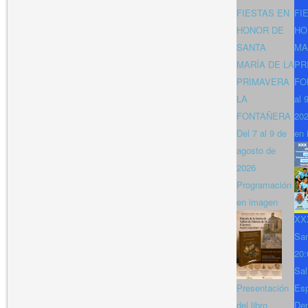
FIESTAS EN
FI
HONOR DE
HO
SANTA
MA
MARÍA DE LA
PR
PRIMAVERA
FO
LA
al 
FONTAÑERA
202
Del 7 al 9 de
en 
agosto de
2026
Programación
en imagen
XXX
San
20:
Sal
Presentación
Es
del libro
Den