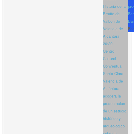
Historia de la
pro
Ermita de
Fer
Valbón de
Bar
Valencia de
Fe
Alcántara
20:30
Centro
Cultural
Conventual
Santa Clara
Valencia de
Alcántara
acogerá la
presentación
de un estudio
histórico y
arqueológico
sobre la