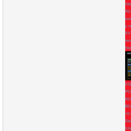
Val
Alc
sum
y n
XV
rec
his
VI
PO
AL
BO
10:
Sal
Int