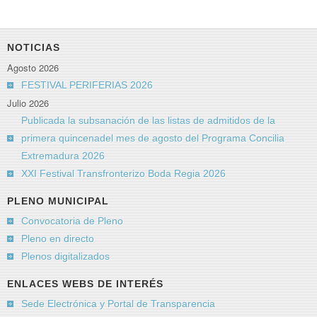
*
Campo requerido
Nombre
*
NOTICIAS
Agosto 2026
Correo electrónico
*
FESTIVAL PERIFERIAS 2026
Julio 2026
Publicada la subsanación de las listas de admitidos de la
Asunto
*
primera quincenadel mes de agosto del Programa Concilia
Extremadura 2026
XXI Festival Transfronterizo Boda Regia 2026
Mensaje
*
PLENO MUNICIPAL
Convocatoria de Pleno
Pleno en directo
Plenos digitalizados
ENLACES WEBS DE INTERÉS
Sede Electrónica y Portal de Transparencia