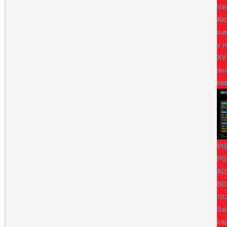
Val
Alc
sum
y n
XV
rec
his
VI
PO
AL
BO
10:
Sal
Int