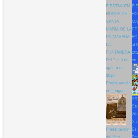
FIESTAS EN
FI
HONOR DE
HO
SANTA
MA
MARÍA DE LA
PR
PRIMAVERA
FO
LA
al 
FONTAÑERA
202
Del 7 al 9 de
en 
agosto de
2026
Programación
en imagen
XXX
San
20:
Sal
Presentación
Es
del libro
Den