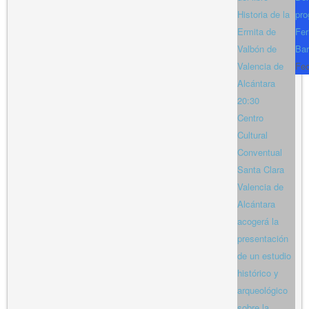
Historia de la
pro
Ermita de
Fer
Valbón de
Bar
Valencia de
Fe
Alcántara
20:30
Centro
Cultural
Conventual
Santa Clara
Valencia de
Alcántara
acogerá la
presentación
de un estudio
histórico y
arqueológico
sobre la