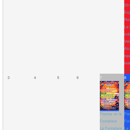
23:
Exp
Ro
La 
cob
Val
Alc
rep
tea
Fe
3
4
5
6
7
8
Fiestas de la
Fie
Fontañera
Fon
La Fontañera
La 