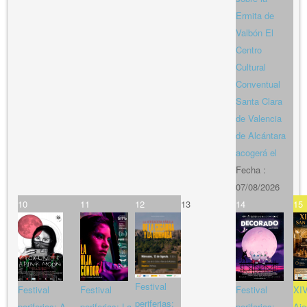
Ermita de
Valbón El
Centro
Cultural
Conventual
Santa Clara
de Valencia
de Alcántara
acogerá el
Fecha :
07/08/2026
10
11
12
13
14
15
Festival
Festival
Festival
Festival
XIV
periferias:
periferias: A
periferias: La
periferias:
Aje