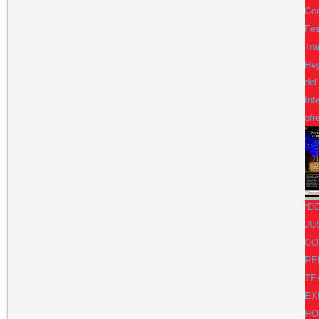
Con
Fes
Tra
Reg
del
Int
ofr
“D
JU
CO
RE
TE
EX
RO