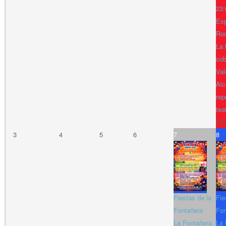
23:
Exp
Ro
La 
cob
Val
Alc
rep
tea
Fe
3
4
5
6
7
8
Fiestas de la
Fie
Fontañera
Fon
La Fontañera
La 