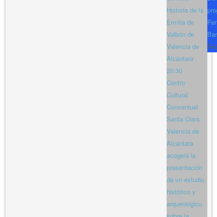
Historia de la
pro
Ermita de
Fer
Valbón de
Bar
Valencia de
Fe
Alcántara
20:30
Centro
Cultural
Conventual
Santa Clara
Valencia de
Alcántara
acogerá la
presentación
de un estudio
histórico y
arqueológico
sobre la