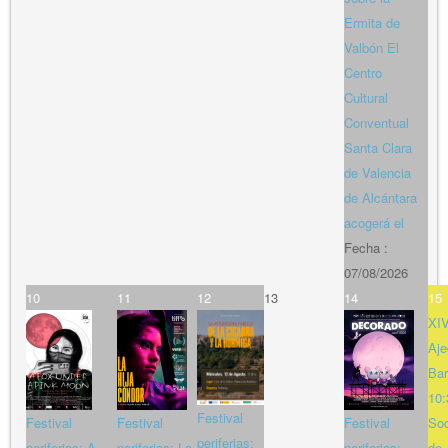
Ermita de
Valbón El
Centro
Cultural
Conventual
Santa Clara
de Valencia
de Alcántara
acogerá el
Fecha :
07/08/2026
10
11
12
13
14
15
XIV
Aje
Bar
10:
Festival
Festival
Festival
Festival
So
periferias:
periferias: A
periferias: La
periferias:
de 