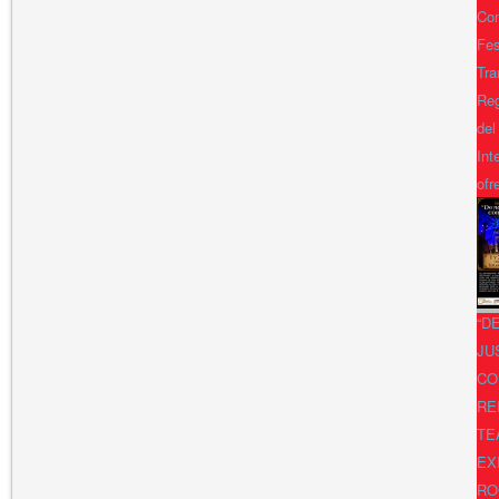
Con
Fes
Tra
Reg
del
Int
ofr
“D
JU
CO
RE
TE
EX
RO