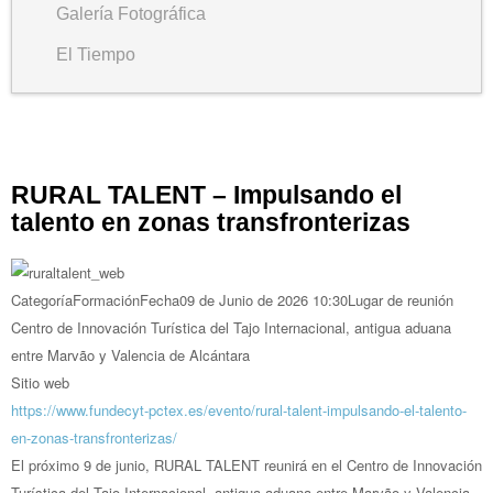
Galería Fotográfica
El Tiempo
RURAL TALENT – Impulsando el
talento en zonas transfronterizas
Categoría
Formación
Fecha
09 de Junio de 2026
10:30
Lugar de reunión
Centro de Innovación Turística del Tajo Internacional, antigua aduana
entre Marvão y Valencia de Alcántara
Sitio web
https://www.fundecyt-pctex.es/evento/rural-talent-impulsando-el-talento-
en-zonas-transfronterizas/
El próximo 9 de junio, RURAL TALENT reunirá en el Centro de Innovación
Turística del Tajo Internacional, antigua aduana entre Marvão y Valencia