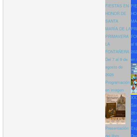
FIESTAS EN
FI
HONOR DE
HO
SANTA
MA
MARÍA DE LA
PR
PRIMAVERA
FO
LA
al 
FONTAÑERA
202
Del 7 al 9 de
en 
agosto de
2026
Programación
en imagen
XXX
San
20:
Sal
Presentación
Es
del libro
Den