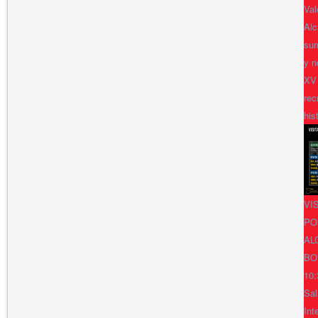
Val
Alc
sum
y n
XV
rec
his
VI
PO
AL
BO
10:
Sal
Int