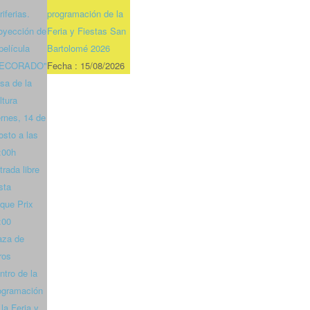
riferias.
programación de la
oyección de
Feria y Fiestas San
 película
Bartolomé 2026
DECORADO"
Fecha :
15/08/2026
sa de la
ltura
ernes, 14 de
osto a las
:00h
trada libre
sta
que Prix
:00
aza de
ros
ntro de la
ogramación
 la Feria y