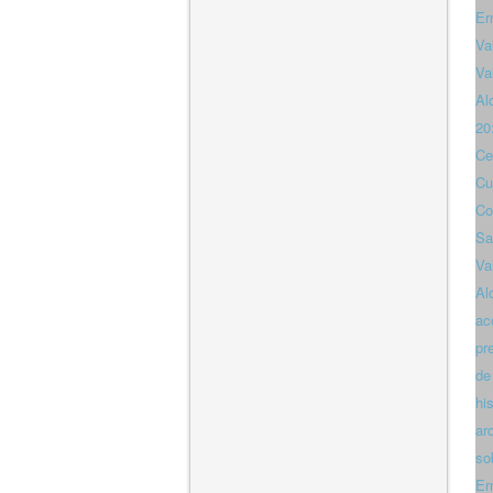
Er
Va
Va
Al
20
Ce
Cu
Co
Sa
Va
Al
ac
pr
de
hi
ar
so
Er