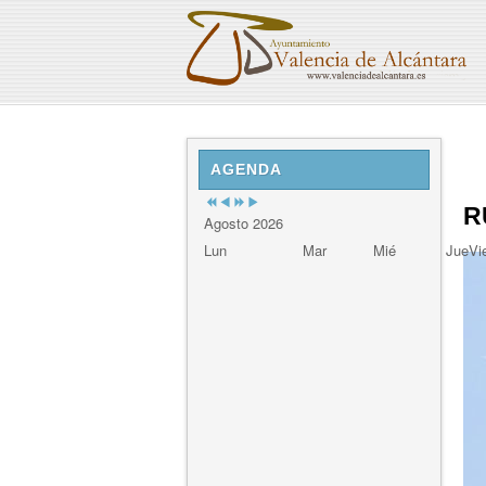
Previous
Previous
Next
Next
Year
Month
Year
Month
AGENDA
R
Agosto 2026
Lun
Mar
Mié
Jue
Vi