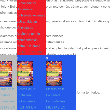
vão y Valencia de Alcántara, a personas, entidades, proyectos e institucione
Explanada de
ntejo y Beira Baixa para hablar de un reto común: cómo atraer, retener y cone
Rocamador
nsfronterizas.
La historia volverá a
á una jornada para compartir ideas, generar alianzas y descubrir iniciativas q
cobrar vida en
ho que decir.
Valencia de
Alcántara con la
ablaremos de talento y nuevas oportunidades
representación
rearemos redes profesionales transfronterizas
teatral “De amor,
onoceremos proyectos vinculados al empleo, la vida rural y el emprendimient
Fecha :
01/08/2026
iraremos al futuro del medio rural desde la cooperación
8
9
tro de Innovación Turística del Tajo Internacional
e junio de 2026
0 h Portugal / 10:30 h España
sulta el programa e inscríbete
aquí
estas de la
Fiestas de la
Fiestas de la
que el talento rural existe. Y cuando se conecta, transforma territorios.
ntañera
Fontañera
Fontañera
 Fontañera
La Fontañera
La Fontañera
ESTAS EN
FIESTAS EN
FIESTAS EN