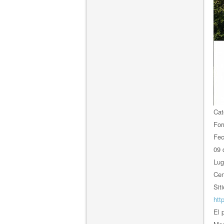
Cat
For
Fe
09 
Lug
Cen
Sit
htt
El 