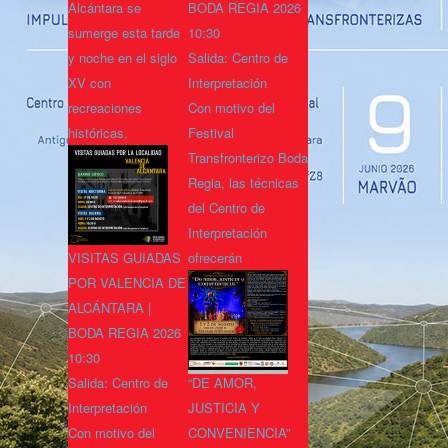
Alcántara se
BODA REGIA 2026
sumerge esta tarde
10:30
y noche en el siglo
Salida: Centro de
XV con
Interpretación
recreaciones
Con motivo del
históricas,
Festival
Transfronterizo Boda
Regia, las técnicas
del Centro de
Interpretación
VISITAS GUIADAS
ofrecerán
POR VALENCIA DE
ALCÁNTARA |
BODA REGIA 2026
10:30
Salida: Centro de
“DE AMOR,
Interpretación
JUSTICIA Y
Con motivo del
CONVENIENCIA”