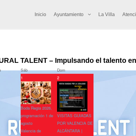
Inicio
Ayuntamiento
La Villa
Atenc
URAL TALENT – Impulsando el talento en 
e
Sáb
Dom
1
2
Boda Regia 2026,
programación 1 de
VISITAS GUIADAS
agosto
POR VALENCIA DE
Valencia de
ALCÁNTARA |