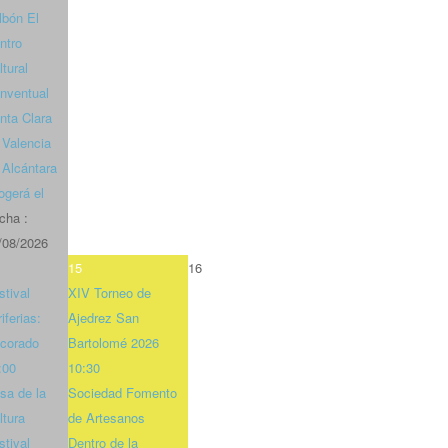
lbón El
ntro
ltural
nventual
nta Clara
 Valencia
 Alcántara
ogerá el
cha :
/08/2026
15
16
stival
XIV Torneo de
iferias:
Ajedrez San
corado
Bartolomé 2026
:00
10:30
sa de la
Sociedad Fomento
ltura
de Artesanos
stival
Dentro de la