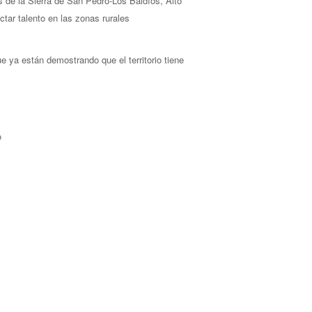
s de la Sierra de San Pedro-Los Baldíos, Alto
ctar talento en las zonas rurales
ue ya están demostrando que el territorio tiene
o