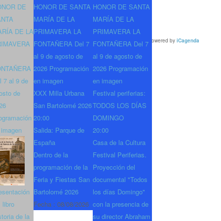
das las fechas
ONOR DE
HONOR DE SANTA
HONOR DE SANTA
09 de Junio de 2026
10:30
ANTA
MARÍA DE LA
MARÍA DE LA
RÍA DE LA
PRIMAVERA LA
PRIMAVERA LA
Powered by
iCagenda
RIMAVERA
FONTAÑERA Del 7
FONTAÑERA Del 7
al 9 de agosto de
al 9 de agosto de
ONTAÑERA
2026 Programación
2026 Programación
l 7 al 9 de
en imagen
en imagen
osto de
XXX Milla Urbana
Festival periferias:
26
San Bartolomé 2026
TODOS LOS DÍAS
ogramación
20:00
DOMINGO
 imagen
Salida: Parque de
20:00
España
Casa de la Cultura
Dentro de la
Festival Periferias.
programación de la
Proyección del
Feria y Fiestas San
documental "Todos
esentación
Bartolomé 2026
los días Domingo"
 libro
Fecha :
08/08/2026
con la presencia de
storia de la
su director Abraham