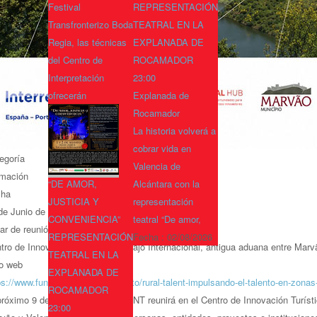
Festival
REPRESENTACIÓN
Transfronterizo Boda
TEATRAL EN LA
Regia, las técnicas
EXPLANADA DE
del Centro de
ROCAMADOR
Interpretación
23:00
ofrecerán
Explanada de
Rocamador
La historia volverá a
cobrar vida en
egoría
Valencia de
mación
“DE AMOR,
Alcántara con la
cha
JUSTICIA Y
representación
de Junio de 2026
10:30
CONVENIENCIA”
teatral “De amor,
ar de reunión
REPRESENTACIÓN
Fecha :
02/08/2026
tro de Innovación Turística del Tajo Internacional, antigua aduana entre Marv
TEATRAL EN LA
io web
EXPLANADA DE
ps://www.fundecyt-pctex.es/evento/rural-talent-impulsando-el-talento-en-zonas-
ROCAMADOR
próximo 9 de junio, RURAL TALENT reunirá en el Centro de Innovación Turístic
23:00