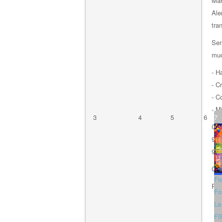
Mar
Ale
tra
Ser
muc
- H
- C
- C
- M
3
4
5
6
7
Cen
9 d
9:3
Con
Fi
Por
Fo
La
FI