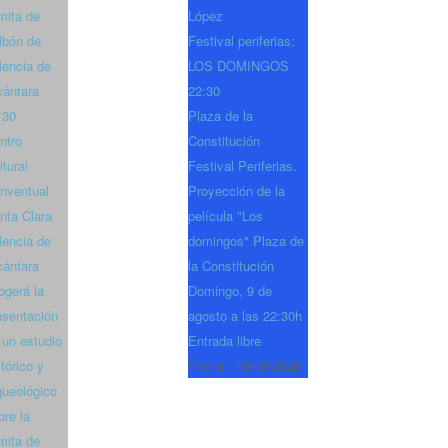
mita de
López
lbón de
Festival periferias:
lencia de
LOS DOMINGOS
cántara
22:30
:30
Plaza de la
ntro
Constitución
ltural
Festival Periferias.
nventual
Proyección de la
nta Clara
película "Los
lencia de
domingos" Plaza de
cántara
la Constitución
ogerá la
Domingo, 9 de
esentación
agosto a las 22:30h
 un estudio
Entrada libre
stórico y
Fecha :
09/08/2026
queológico
bre la
mita de