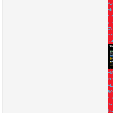
Val
Alc
sum
y n
XV
rec
his
VI
PO
AL
BO
10:
Sal
Int