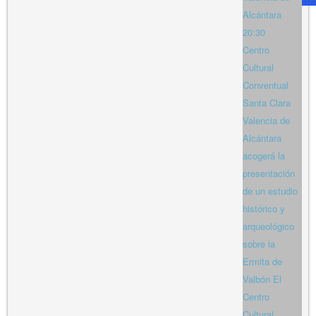
Alcántara
20:30
Centro
Cultural
Conventual
Santa Clara
Valencia de
Alcántara
acogerá la
presentación
de un estudio
histórico y
arqueológico
sobre la
Ermita de
Valbón El
Centro
Cultural