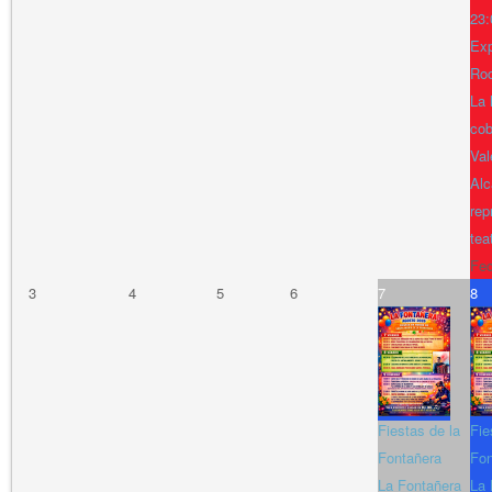
23:
Exp
Ro
La 
cob
Val
Alc
rep
tea
Fe
3
4
5
6
7
8
Fiestas de la
Fie
Fontañera
Fon
La Fontañera
La 