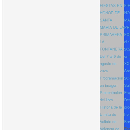
FIESTAS EN
FI
HONOR DE
HO
SANTA
MA
MARÍA DE LA
PR
PRIMAVERA
FO
LA
al 
FONTAÑERA
202
Del 7 al 9 de
en 
agosto de
XXX
2026
San
Programación
20:
en imagen
Sal
Presentación
Es
del libro
Den
Historia de la
pro
Ermita de
Fer
Valbón de
Bar
Valencia de
Fe