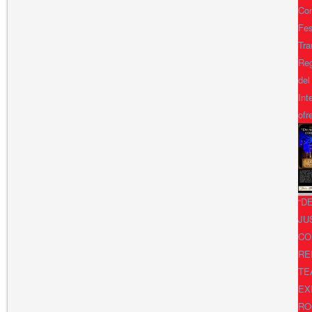
Con
Fes
Tra
Reg
del
Int
ofr
“D
JU
CO
RE
TE
EX
RO