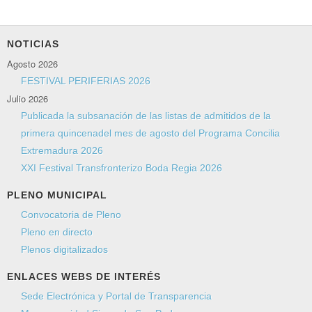
*
Campo requerido
Nombre
*
NOTICIAS
Agosto 2026
Correo electrónico
*
FESTIVAL PERIFERIAS 2026
Julio 2026
Publicada la subsanación de las listas de admitidos de la
Asunto
*
primera quincenadel mes de agosto del Programa Concilia
Extremadura 2026
XXI Festival Transfronterizo Boda Regia 2026
Mensaje
*
PLENO MUNICIPAL
Convocatoria de Pleno
Pleno en directo
Plenos digitalizados
ENLACES WEBS DE INTERÉS
Sede Electrónica y Portal de Transparencia