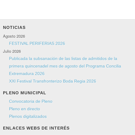
Enviar un correo electrónico
*
Campo requerido
Nombre
*
NOTICIAS
Agosto 2026
Correo electrónico
*
FESTIVAL PERIFERIAS 2026
Julio 2026
Publicada la subsanación de las listas de admitidos de la
Asunto
*
primera quincenadel mes de agosto del Programa Concilia
Extremadura 2026
XXI Festival Transfronterizo Boda Regia 2026
Mensaje
*
PLENO MUNICIPAL
Convocatoria de Pleno
Pleno en directo
Plenos digitalizados
ENLACES WEBS DE INTERÉS