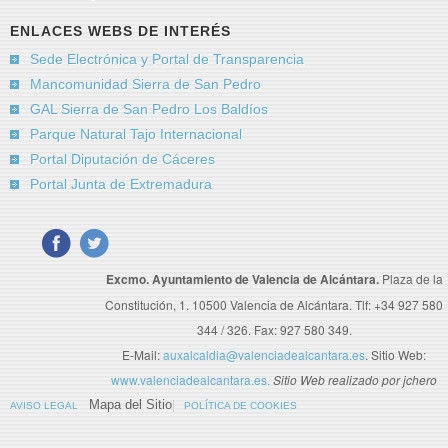
ENLACES WEBS DE INTERÉS
Sede Electrónica y Portal de Transparencia
Mancomunidad Sierra de San Pedro
GAL Sierra de San Pedro Los Baldíos
Parque Natural Tajo Internacional
Portal Diputación de Cáceres
Envíeme una copia
(opcional)
Portal Junta de Extremadura
Captcha
*
Excmo. Ayuntamiento de Valencia de Alcántara.
Plaza de la
Constitución, 1. 10500 Valencia de Alcántara. Tlf: +34 927 580
Enviar
344 / 326. Fax: 927 580 349.
E-Mail:
auxalcaldia@valenciadealcantara.es
. Sitio Web:
www.valenciadealcantara.es.
Sitio Web realizado por jchero
Mapa del Sitio
AVISO LEGAL
POLÍTICA DE COOKIES