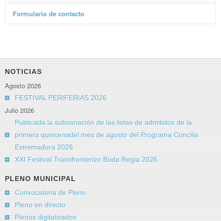
Formulario de contacto
Enviar un correo electrónico
*
Campo requerido
Nombre
*
NOTICIAS
Agosto 2026
Correo electrónico
*
FESTIVAL PERIFERIAS 2026
Julio 2026
Publicada la subsanación de las listas de admitidos de la
Asunto
*
primera quincenadel mes de agosto del Programa Concilia
Extremadura 2026
XXI Festival Transfronterizo Boda Regia 2026
Mensaje
*
PLENO MUNICIPAL
Convocatoria de Pleno
Pleno en directo
Plenos digitalizados