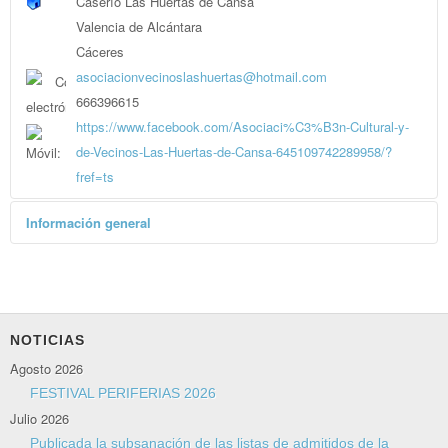
Caserío Las Huertas de Cansa
Valencia de Alcántara
Cáceres
asociacionvecinoslashuertas@hotmail.com
666396615
https://www.facebook.com/Asociaci%C3%B3n-Cultural-y-
de-Vecinos-Las-Huertas-de-Cansa-645109742289958/?
fref=ts
Información general
Esta Asociación es sin ánimo de lucro, por y para los
vecinos con la que se organizan fiestas y eventos
culturales abierta a todo el que quiera asistir
NOTICIAS
Agosto 2026
FESTIVAL PERIFERIAS 2026
Julio 2026
Publicada la subsanación de las listas de admitidos de la