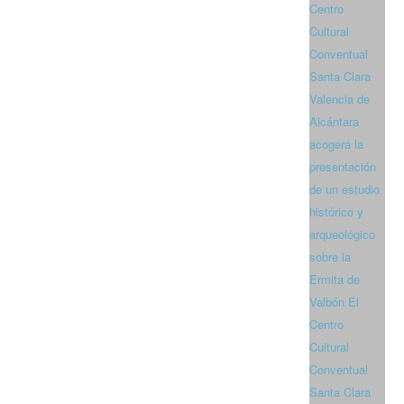
Centro
Cultural
Conventual
Santa Clara
Valencia de
Alcántara
acogerá la
presentación
de un estudio
histórico y
arqueológico
sobre la
Ermita de
Valbón El
Centro
Cultural
Conventual
Santa Clara