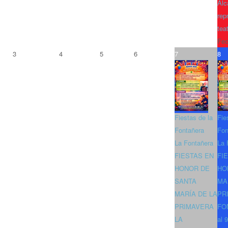
Alc
rep
tea
Fec
3
4
5
6
7
8
Fiestas de la
Fie
Fontañera
Fon
La Fontañera
La 
FIESTAS EN
FI
HONOR DE
HO
SANTA
MA
MARÍA DE LA
PR
PRIMAVERA
FO
LA
al 