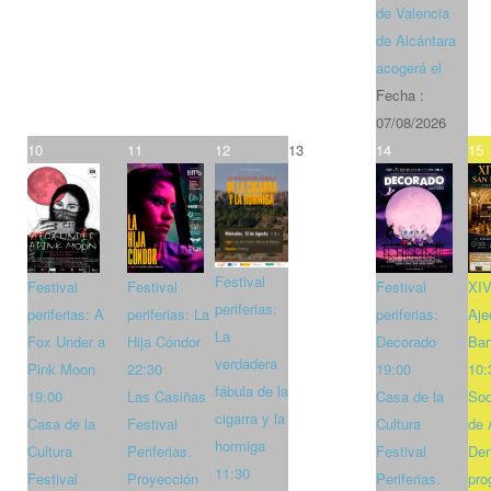
de Valencia
de Alcántara
acogerá el
Fecha :
07/08/2026
10
11
12
13
14
15
Festival
Festival
Festival
Festival
XIV
periferias:
periferias: A
periferias: La
periferias:
Aje
La
Fox Under a
Hija Cóndor
Decorado
Bar
verdadera
Pink Moon
22:30
19:00
10:
fábula de la
19:00
Las Casiñas
Casa de la
Soc
cigarra y la
Casa de la
Festival
Cultura
de 
hormiga
Cultura
Periferias.
Festival
Den
11:30
Festival
Proyección
Periferias.
pro