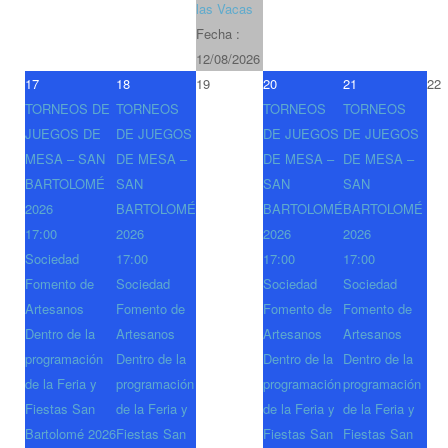
las Vacas
Fecha :
12/08/2026
17
18
19
20
21
22
TORNEOS DE
TORNEOS
TORNEOS
TORNEOS
JUEGOS DE
DE JUEGOS
DE JUEGOS
DE JUEGOS
MESA – SAN
DE MESA –
DE MESA –
DE MESA –
BARTOLOMÉ
SAN
SAN
SAN
2026
BARTOLOMÉ
BARTOLOMÉ
BARTOLOMÉ
17:00
2026
2026
2026
Sociedad
17:00
17:00
17:00
Fomento de
Sociedad
Sociedad
Sociedad
Artesanos
Fomento de
Fomento de
Fomento de
Dentro de la
Artesanos
Artesanos
Artesanos
programación
Dentro de la
Dentro de la
Dentro de la
de la Feria y
programación
programación
programación
Fiestas San
de la Feria y
de la Feria y
de la Feria y
Bartolomé 2026
Fiestas San
Fiestas San
Fiestas San