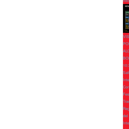
his
VI
PO
AL
BO
10:
Sal
Int
Con
Fes
Tra
Reg
del
Int