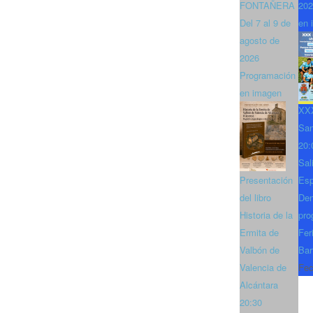
FONTAÑERA
202
Del 7 al 9 de
en 
agosto de
2026
Programación
en imagen
XXX
San
20:
Sal
Presentación
Es
del libro
Den
Historia de la
pro
Ermita de
Fer
Valbón de
Bar
Valencia de
Fec
Alcántara
20:30