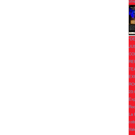
ofr
“D
JU
CO
RE
TE
EX
RO
23:
Exp
Ro
La 
cob
Val