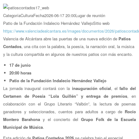
Categoría
Cultura
Fecha
2026-06-17
20:00
Lugar de reunión
Patio de la Fundación Indalecio Hernández Vallejo
Sitio web
https://www.valenciadealcantara.es/images/documentos/2026/patiosconta
Valencia de Alcántara abre las puertas de una nueva edición de
Patios
Contados
, una cita con la palabra, la poesía, la narración oral, la música
y la cultura compartida en algunos de nuestros patios con más encanto.
17 de junio
20:00 horas
Patio de la Fundación Indalecio Hernández Vallejo
La jornada inaugural contará con la
inauguración oficial
, el
fallo del
Certamen de Poesía “Lola Guillén” y entrega de premios
, en
colaboración con el Grupo Literario “Valbón”, la lectura de poemas
ganadores y seleccionados, cuentos para adultos a cargo de
Rocío
Montero Barahona
y el concierto del
Grupo Folk de la Escuela
Municipal de Música
.
Esta edición de
Patios Contados 2026
se celebra bajo el especial