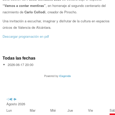
“Vamos a contar mentiras”
, en homenaje al segundo centenario del
nacimiento de
Carlo Collodi
, creador de Pinocho.
Una invitación a escuchar, imaginar y disfrutar de la cultura en espacios
únicos de Valencia de Alcántara.
Descargar programación en pdf
Todas las fechas
2026-06-17
20:00
Powered by
iCagenda
Previous
Previous
Next
Next
Year
Month
Year
Month
Agosto 2026
Lun
Mar
Mié
Jue
Vie
Sá