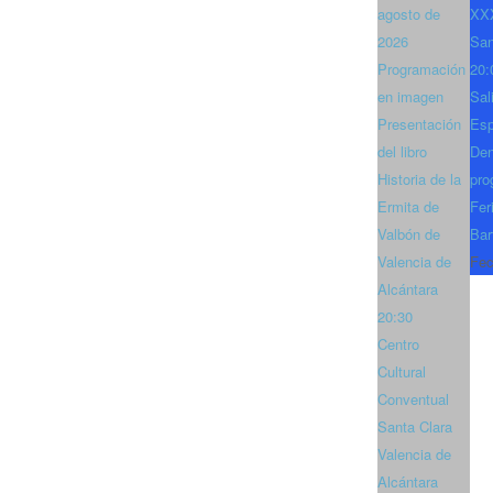
agosto de
XXX
2026
San
Programación
20:
en imagen
Sal
Presentación
Es
del libro
Den
Historia de la
pro
Ermita de
Fer
Valbón de
Bar
Valencia de
Fec
Alcántara
20:30
Centro
Cultural
Conventual
Santa Clara
Valencia de
Alcántara