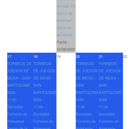
de vida. Un
huerto de
ilusiones"
Corral de
las Vacas
Fecha :
12/08/2026
17
18
19
20
21
22
TORNEOS DE
TORNEOS
TORNEOS
TORNEOS
JUEGOS DE
DE JUEGOS
DE JUEGOS
DE JUEGOS
MESA – SAN
DE MESA –
DE MESA –
DE MESA –
BARTOLOMÉ
SAN
SAN
SAN
2026
BARTOLOMÉ
BARTOLOMÉ
BARTOLOMÉ
17:00
2026
2026
2026
Sociedad
17:00
17:00
17:00
Fomento de
Sociedad
Sociedad
Sociedad
Artesanos
Fomento de
Fomento de
Fomento de
Dentro de la
Artesanos
Artesanos
Artesanos