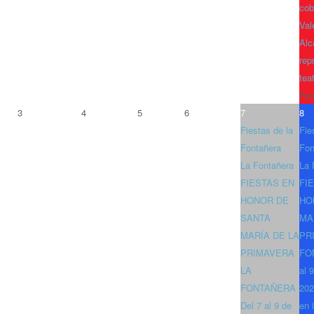
cob
Val
Alc
rep
tea
Fec
3
4
5
6
7
8
Fiestas de la
Fie
Fontañera
Fon
La Fontañera
La 
FIESTAS EN
FI
HONOR DE
HO
SANTA
MA
MARÍA DE LA
PR
PRIMAVERA
FO
LA
al 
FONTAÑERA
202
Del 7 al 9 de
en 