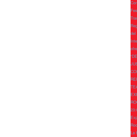
Con
Fes
Tra
Reg
del
Int
ofr
“D
JU
CO
RE
TE
EX
RO
23:
Exp
Ro
La 