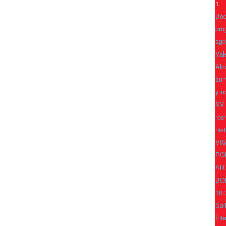
1
Bod
pro
ago
Val
Alc
sum
y n
XV
rec
his
VI
PO
AL
BO
10:
Sal
Int