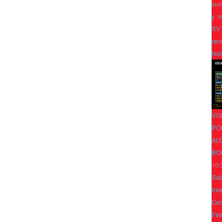
sum
y n
XV
rec
his
VI
PO
AL
BO
10:
Sal
Int
Con
Fes