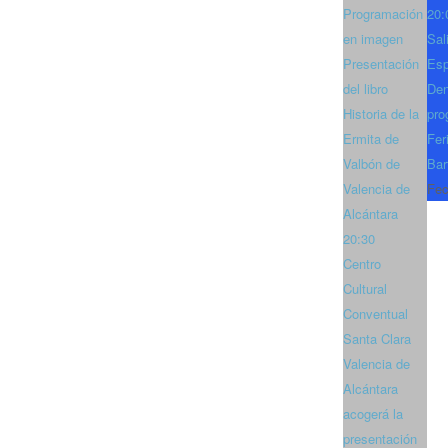
Programación
20:
en imagen
Sal
Presentación
Es
del libro
Den
Historia de la
pro
Ermita de
Fer
Valbón de
Bar
Valencia de
Fec
Alcántara
20:30
Centro
Cultural
Conventual
Santa Clara
Valencia de
Alcántara
acogerá la
presentación