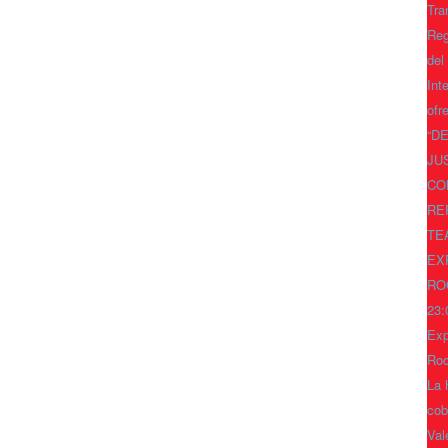
Tra
Reg
del
Int
ofr
“D
JU
CO
RE
TE
EX
RO
23:
Exp
Ro
La 
cob
Val