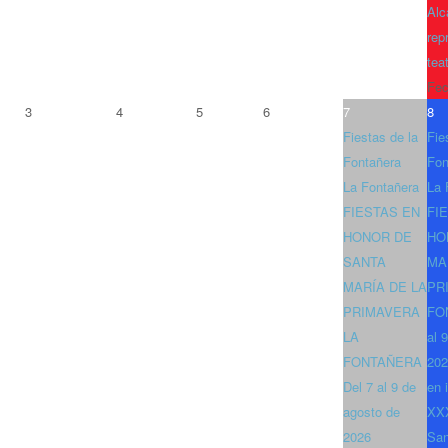
Alc
rep
tea
Fec
3
4
5
6
7
8
Fiestas de la
Fie
Fontañera
Fon
La Fontañera
La 
FIESTAS EN
FI
HONOR DE
HO
SANTA
MA
MARÍA DE LA
PR
PRIMAVERA
FO
LA
al 
FONTAÑERA
202
Del 7 al 9 de
en 
agosto de
XXX
2026
San