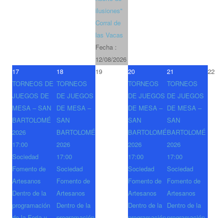
ilusiones"
Corral de
las Vacas
Fecha :
12/08/2026
17
18
19
20
21
22
TORNEOS DE
TORNEOS
TORNEOS
TORNEOS
JUEGOS DE
DE JUEGOS
DE JUEGOS
DE JUEGOS
MESA – SAN
DE MESA –
DE MESA –
DE MESA –
BARTOLOMÉ
SAN
SAN
SAN
2026
BARTOLOMÉ
BARTOLOMÉ
BARTOLOMÉ
17:00
2026
2026
2026
Sociedad
17:00
17:00
17:00
Fomento de
Sociedad
Sociedad
Sociedad
Artesanos
Fomento de
Fomento de
Fomento de
Dentro de la
Artesanos
Artesanos
Artesanos
programación
Dentro de la
Dentro de la
Dentro de la
de la Feria y
programación
programación
programación