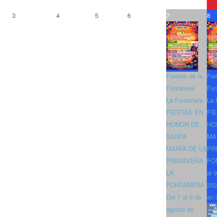
Fec
3
4
5
6
7
8
Fiestas de la
Fie
Fontañera
Fon
La Fontañera
La 
FIESTAS EN
FI
HONOR DE
HO
SANTA
MA
MARÍA DE LA
PR
PRIMAVERA
FO
LA
al 
FONTAÑERA
202
Del 7 al 9 de
en 
agosto de