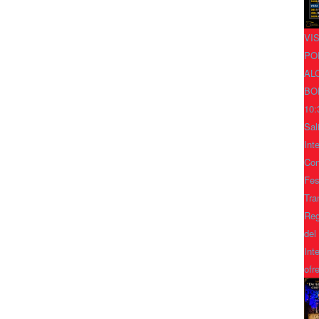
VI
PO
AL
BO
10:
Sal
Int
Con
Fes
Tra
Reg
del
Int
ofr