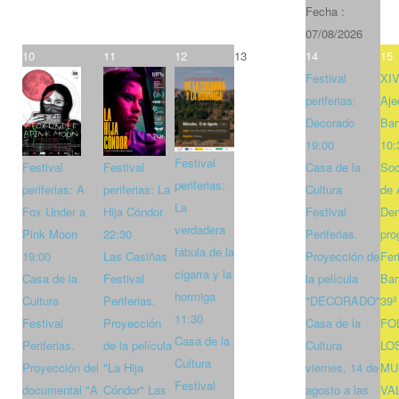
Fecha :
07/08/2026
10
11
12
13
14
15
Festival
XIV
periferias:
Aje
Decorado
Bar
19:00
10:
Festival
Festival
Festival
Casa de la
Soc
periferias:
periferias: A
periferias: La
Cultura
de 
La
Fox Under a
Hija Cóndor
Festival
Den
verdadera
Pink Moon
22:30
Periferias.
pro
fábula de la
19:00
Las Casiñas
Proyección de
Fer
cigarra y la
Casa de la
Festival
la película
Bar
hormiga
Cultura
Periferias.
"DECORADO"
39
11:30
Festival
Proyección
Casa de la
FO
Casa de la
Periferias.
de la película
Cultura
LO
Cultura
Proyección del
"La Hija
viernes, 14 de
MU
Festival
documental "A
Cóndor" Las
agosto a las
VA