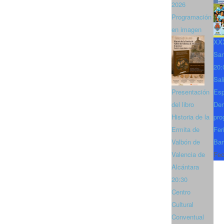
2026
Programación
en imagen
XXX
San
20:
Sal
Presentación
Es
del libro
Den
Historia de la
pro
Ermita de
Fer
Valbón de
Bar
Valencia de
Fec
Alcántara
20:30
Centro
Cultural
Conventual