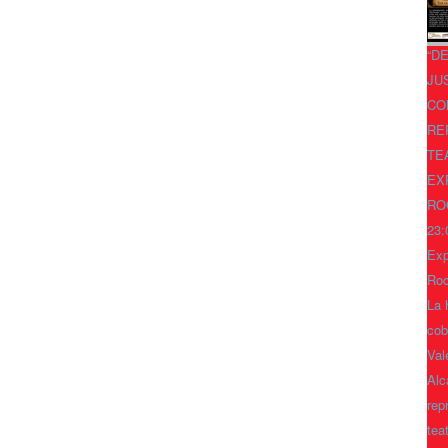
“D
JU
CO
RE
TE
EX
RO
23:
Exp
Ro
La 
cob
Val
Alc
rep
tea