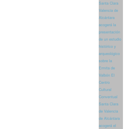
Santa Clara
Valencia de
Alcántara
acogerá la
presentación
de un estudio
histórico y
arqueológico
sobre la
Ermita de
Valbón El
Centro
Cultural
Conventual
Santa Clara
de Valencia
de Alcántara
acogerá el