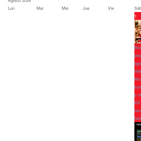
Agosto 2026
Lun
Mar
Mié
Jue
Vie
Sá
1
Bod
pro
ago
Val
Alc
sum
y n
XV
rec
his