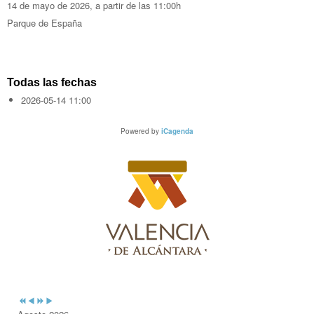
14 de mayo de 2026, a partir de las 11:00h
Parque de España
Todas las fechas
2026-05-14
11:00
Powered by
iCagenda
Previous
Previous
Next
Next
Year
Month
Year
Month