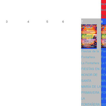
rep
tea
Fec
3
4
5
6
7
8
Fiestas de la
Fie
Fontañera
Fon
La Fontañera
La 
FIESTAS EN
FI
HONOR DE
HO
SANTA
MA
MARÍA DE LA
PR
PRIMAVERA
FO
LA
al 
FONTAÑERA
202