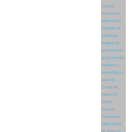
Cultural
Conventual
Santa Clara
Valencia de
Alcántara
acogerá la
presentación
de un estudio
histórico y
arqueológico
sobre la
Ermita de
Valbón El
Centro
Cultural
Conventual
Santa Clara
de Valencia