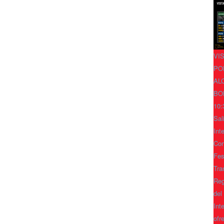
VI
PO
AL
BO
10:
Sal
Int
Con
Fes
Tra
Reg
del
Int
ofr