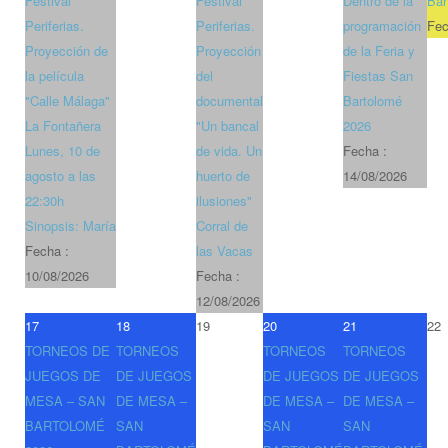
Festival
Festival
Dentro de la
Bar
Periferias.
Periferias.
programación
Fec
Proyección de
Proyección
de la Feria y
la película
del
Fiestas San
"Calle Málaga"
documental
Bartolomé
La Fontañera
"Un bancal
2026
Lunes, 10 de
de vida. Un
Fecha :
agosto a las
huerto de
14/08/2026
22:30h
ilusiones"
Sinopsis: María
Corral de
Fecha :
las Vacas
10/08/2026
Fecha :
12/08/2026
17
18
19
20
21
22
TORNEOS DE
TORNEOS
TORNEOS
TORNEOS
JUEGOS DE
DE JUEGOS
DE JUEGOS
DE JUEGOS
MESA – SAN
DE MESA –
DE MESA –
DE MESA –
BARTOLOMÉ
SAN
SAN
SAN