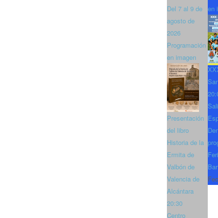
Del 7 al 9 de
en 
agosto de
2026
Programación
en imagen
XXX
San
20:
Sal
Presentación
Es
del libro
Den
Historia de la
pro
Ermita de
Fer
Valbón de
Bar
Valencia de
Fec
Alcántara
20:30
Centro