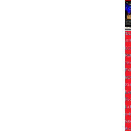
“D
JU
CO
RE
TE
EX
RO
23:
Exp
Ro
La 
cob
Val
Alc