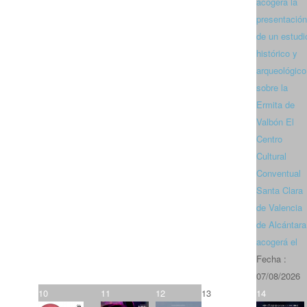
acogerá la
presentación
de un estudi
histórico y
arqueológico
sobre la
Ermita de
Valbón El
Centro
Cultural
Conventual
Santa Clara
de Valencia
de Alcántara
acogerá el
Fecha :
07/08/2026
10
11
12
13
14