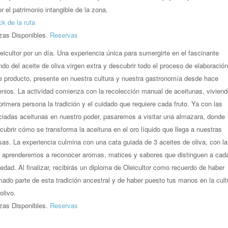
or el patrimonio intangible de la zona.
ck de la ruta
zas Disponibles.
Reservas
leicultor por un día. Una experiencia única para sumergirte en el fascinante
do del aceite de oliva virgen extra y descubrir todo el proceso de elaboració
e producto, presente en nuestra cultura y nuestra gastronomía desde hace
enios. La actividad comienza con la recolección manual de aceitunas, vivien
primera persona la tradición y el cuidado que requiere cada fruto. Ya con las
ciadas aceitunas en nuestro poder, pasaremos a visitar una almazara, donde
cubrir cómo se transforma la aceituna en el oro líquido que llega a nuestras
as. La experiencia culmina con una cata guiada de 3 aceites de oliva, con la
 aprenderemos a reconocer aromas, matices y sabores que distinguen a cad
iedad. Al finalizar, recibirás un diploma de Oleicultor como recuerdo de haber
mado parte de esta tradición ancestral y de haber puesto tus manos en la cult
olivo.
zas Disponibles.
Reservas