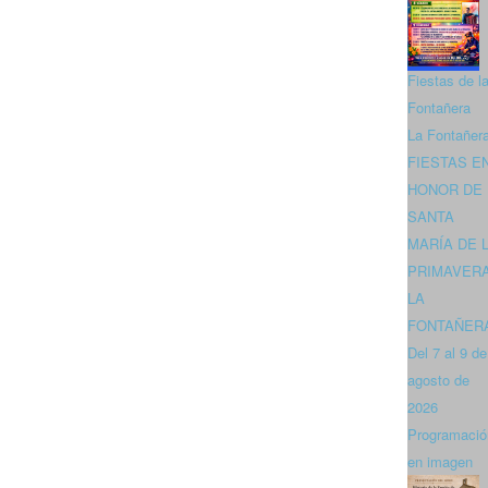
Fiestas de l
Fontañera
La Fontañer
FIESTAS E
HONOR DE
SANTA
MARÍA DE 
PRIMAVER
LA
FONTAÑER
Del 7 al 9 de
agosto de
2026
Programació
en imagen