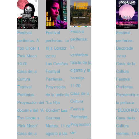
Festival
Festival
Festival
Festival
periferias:
periferias: A
periferias: La
periferias:
La
Fox Under a
Hija Cóndor
Decorado
verdadera
Pink Moon
22:30
19:00
fábula de la
19:00
Las Casiñas
Casa de la
cigarra y la
Casa de la
Festival
Cultura
hormiga
Cultura
Periferias.
Festival
11:30
Festival
Proyección
Periferias.
Casa de la
Periferias.
de la película
Proyección 
Cultura
Proyección del
"La Hija
la película
Festival
documental "A
Cóndor" Las
"DECORAD
Periferias.
Fox Under a
Casiñas
Casa de la
Proyección
Pink Moon"
Martes, 11 de
Cultura
del
Casa de la
agosto a las
viernes, 14 