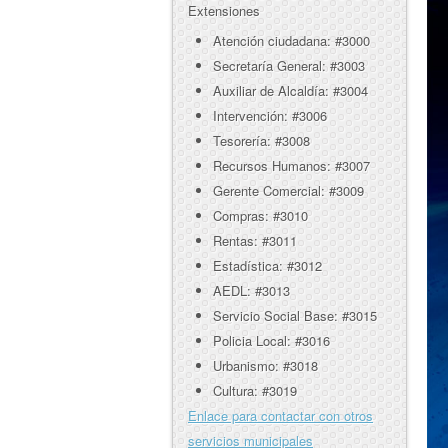
Extensiones
Atención ciudadana: #3000
Secretaría General: #3003
Auxiliar de Alcaldía: #3004
Intervención: #3006
Tesorería: #3008
Recursos Humanos: #3007
Gerente Comercial: #3009
Compras: #3010
Rentas: #3011
Estadística: #3012
AEDL: #3013
Servicio Social Base: #3015
Policia Local: #3016
Urbanismo: #3018
Cultura: #3019
Enlace para contactar con otros
servicios municipales