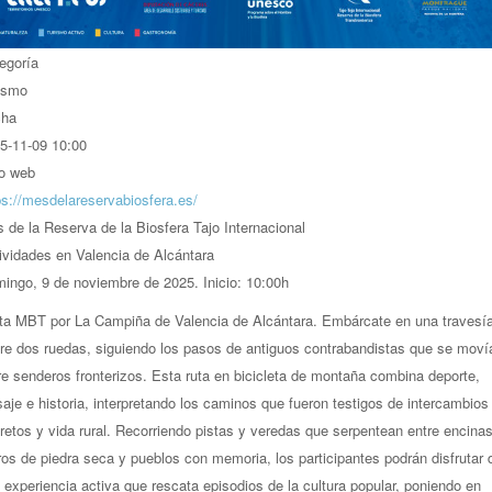
egoría
ismo
cha
5-11-09
10:00
io web
ps://mesdelareservabiosfera.es/
 de la Reserva de la Biosfera Tajo Internacional
ividades en Valencia de Alcántara
ingo, 9 de noviembre de 2025. Inicio: 10:00h
ta MBT por La Campiña de Valencia de Alcántara. Embárcate en una travesí
re dos ruedas, siguiendo los pasos de antiguos contrabandistas que se moví
re senderos fronterizos. Esta ruta en bicicleta de montaña combina deporte,
saje e historia, interpretando los caminos que fueron testigos de intercambios
retos y vida rural. Recorriendo pistas y veredas que serpentean entre encinas
os de piedra seca y pueblos con memoria, los participantes podrán disfrutar 
 experiencia activa que rescata episodios de la cultura popular, poniendo en