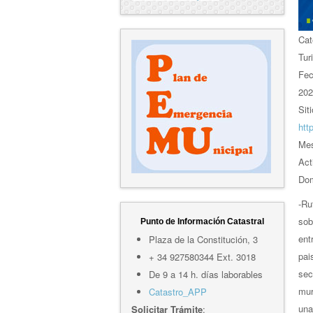
Cat
Tur
Fe
202
Sit
htt
Mes
Act
Dom
-Ru
sob
Punto de Información Catastral
ent
Plaza de la Constitución, 3
pai
+ 34 927580344 Ext. 3018
sec
De 9 a 14 h. días laborables
mur
Catastro_APP
una
Solicitar Trámite
: