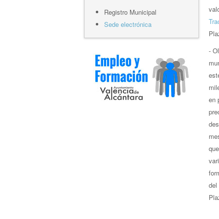
val
Registro Municipal
Tra
Sede electrónica
Pla
- O
mun
est
mil
en 
pre
des
mes
que
var
for
del 
Pla