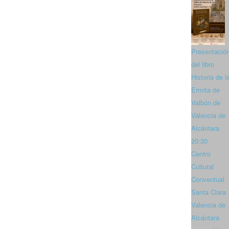
Presentació
del libro
Historia de l
Ermita de
Valbón de
Valencia de
Alcántara
20:30
Centro
Cultural
Conventual
Santa Clara
Valencia de
Alcántara