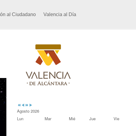
ión al Ciudadano
Valencia al Día
Previous
Previous
Next
Next
Year
Month
Year
Month
Agosto 2026
Lun
Mar
Mié
Jue
Vie