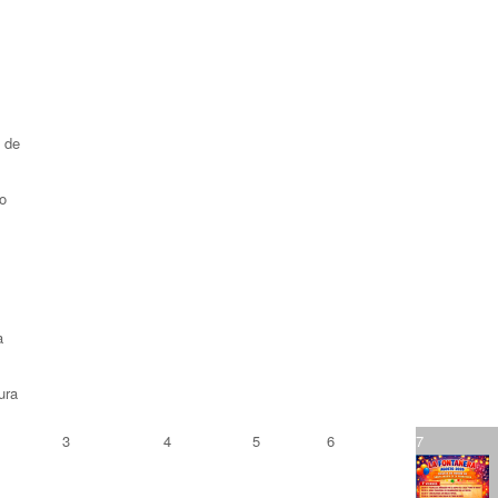
n de
do
a
ura
3
4
5
6
7