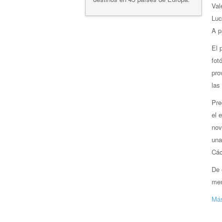
Val
Luc
A p
El 
fot
pro
las
Pre
el 
nov
una
Các
De 
men
Más