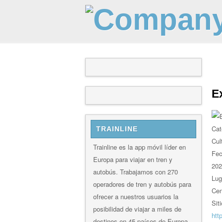
E
Cat
TRAINLINE
Cul
Trainline es la app móvil líder en
Fe
Europa para viajar en tren y
202
autobús. Trabajamos con 270
Lug
operadores de tren y autobús para
Cen
ofrecer a nuestros usuarios la
Sit
posibilidad de viajar a miles de
htt
destinos en 45 países de Europa.