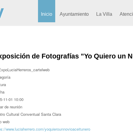
Inicio
Ayuntamiento
La Villa
Atenc
xposición de Fotografías "Yo Quiero un N
egoría
tura
cha
5-11-01
10:00
ar de reunión
tro Cultural Conventual Santa Clara
io web
ps://www.luciaherrero.com/yoquierounnovioaceitunero