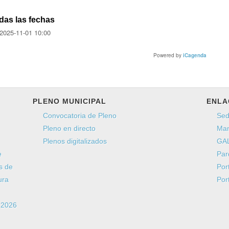
das las fechas
2025-11-01
10:00
Powered by
iCagenda
PLENO MUNICIPAL
ENLA
Convocatoria de Pleno
Sed
Pleno en directo
Man
Plenos digitalizados
GAL
e
Par
s de
Por
ura
Por
a 2026