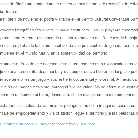
encia de Alcántara acoge durante el mes de noviembre la Exposición de Foto
ia Herrero.
artir del 1 de noviembre, podrá visitarse en el Centro Cultural Conventual San
proyecto fotográfico “Yo quiero un novio aceitunero”, es un proyecto encargad
ógrafa Lucía Herrero, resultado de un intenso proceso de 10 meses de trabajo 
vincia interpretando la cultura local desde una perspectiva de género, con el o
 mujeres en el mundo rural y en la sostenibilidad del territorio.
cisamente, fruto de ese acercamiento al territorio, en esta exposición la muj
eje de una coreografía documental y su cuerpo, convertido en un lenguaje poéti
io aceitunero” es un juego visual entre lo documental y lo teatral. A medio ca
 fusión de imagen y folclore, coreografía e identidad. No se aferra a la nostalg
eres en un nuevo contexto, donde la tradición dialoga con lo contemporáneo.
esta forma, muchas de las mujeres protagonistas de la imágenes podrán conte
saje de empoderamiento y visibilización llegue al territorio y a las personas q
 información sobre el proyecto fotográfico y la autora