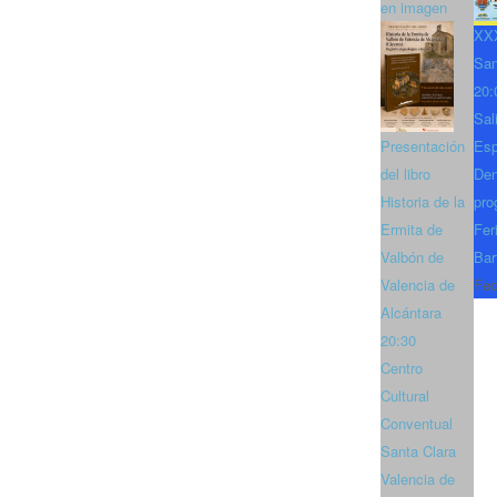
en imagen
XXX
San
20:
Sal
Presentación
Es
del libro
Den
Historia de la
pro
Ermita de
Fer
Valbón de
Bar
Valencia de
Fec
Alcántara
20:30
Centro
Cultural
Conventual
Santa Clara
Valencia de