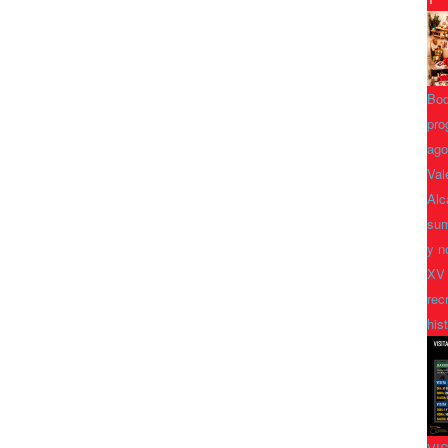
Bod
pro
ago
Val
Alc
sum
y n
XV
rec
his