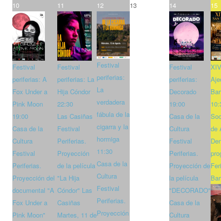
10
11
12
13
14
15
Festival
Festival
Festival
Festival
XIV
periferias:
periferias: A
periferias: La
periferias:
Aje
La
Fox Under a
Hija Cóndor
Decorado
Bar
verdadera
Pink Moon
22:30
19:00
10:
fábula de la
19:00
Las Casiñas
Casa de la
Soc
cigarra y la
Casa de la
Festival
Cultura
de 
hormiga
Cultura
Periferias.
Festival
Den
11:30
Festival
Proyección
Periferias.
pro
Casa de la
Periferias.
de la película
Proyección de
Fer
Cultura
Proyección del
"La Hija
la película
Bar
Festival
documental "A
Cóndor" Las
"DECORADO"
Periferias.
Fox Under a
Casiñas
Casa de la
Proyección
Pink Moon"
Martes, 11 de
Cultura