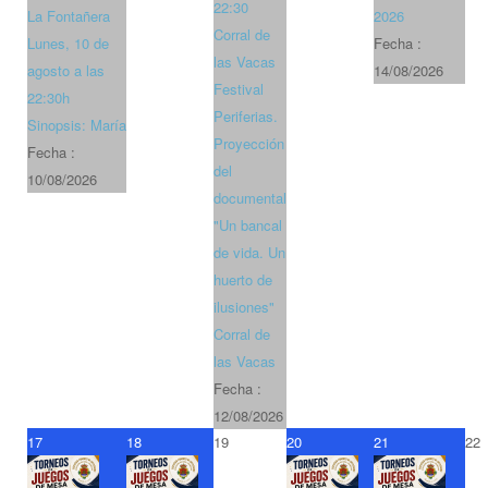
22:30
La Fontañera
2026
Corral de
Lunes, 10 de
Fecha :
las Vacas
agosto a las
14/08/2026
Festival
22:30h
Periferias.
Sinopsis: María
Proyección
Fecha :
del
10/08/2026
documental
"Un bancal
de vida. Un
huerto de
ilusiones"
Corral de
las Vacas
Fecha :
12/08/2026
17
18
19
20
21
22