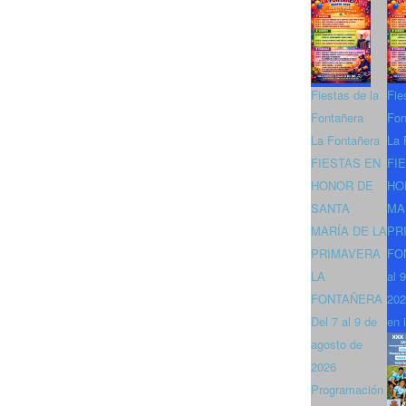
Fiestas de la
Fie
Fontañera
Fon
La Fontañera
La 
FIESTAS EN
FI
HONOR DE
HO
SANTA
MA
MARÍA DE LA
PR
PRIMAVERA
FO
LA
al 
FONTAÑERA
202
Del 7 al 9 de
en 
agosto de
2026
Programación