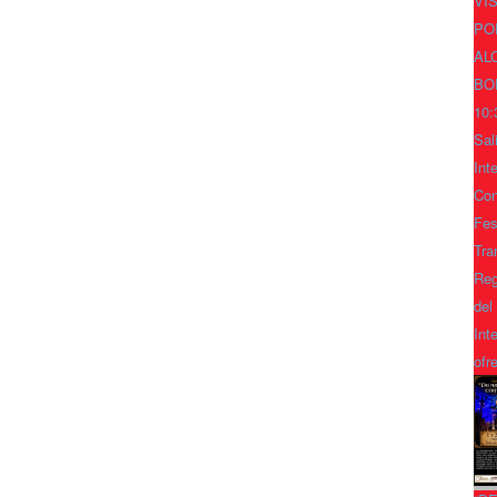
VI
PO
AL
BO
10:
Sal
Int
Con
Fes
Tra
Reg
del
Int
ofr