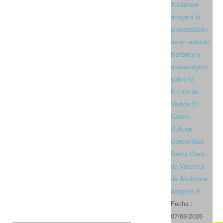
Alcántara
acogerá la
presentación
de un estudio
histórico y
arqueológico
sobre la
Ermita de
Valbón El
Centro
Cultural
Conventual
Santa Clara
de Valencia
de Alcántara
acogerá el
Fecha :
07/08/2026