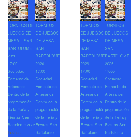
TORNEOS DE
TORNEOS
TORNEOS
TORNEOS
JUEGOS DE
DE JUEGOS
DE JUEGOS
DE JUEGOS
MESA – SAN
DE MESA –
DE MESA –
DE MESA –
BARTOLOMÉ
SAN
SAN
SAN
2026
BARTOLOMÉ
BARTOLOMÉ
BARTOLOMÉ
17:00
2026
2026
2026
Sociedad
17:00
17:00
17:00
Fomento de
Sociedad
Sociedad
Sociedad
Artesanos
Fomento de
Fomento de
Fomento de
Dentro de la
Artesanos
Artesanos
Artesanos
programación
Dentro de la
Dentro de la
Dentro de la
de la Feria y
programación
programación
programación
Fiestas San
de la Feria y
de la Feria y
de la Feria y
Bartolomé 2026
Fiestas San
Fiestas San
Fiestas San
Fecha :
Bartolomé
Bartolomé
Bartolomé