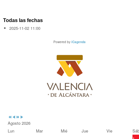
Todas las fechas
2025-11-02
11:00
Powered by
iCagenda
Previous
Previous
Next
Next
Year
Month
Year
Month
Agosto 2026
Lun
Mar
Mié
Jue
Vie
Sá
1