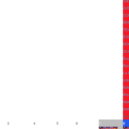
“D
JU
CO
RE
TE
EX
RO
23:
Exp
Ro
La 
cob
Val
Alc
rep
tea
Fec
3
4
5
6
7
8